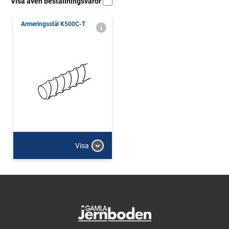
Visa även beställningsvaror
Armeringsstål K500C-T
Visa