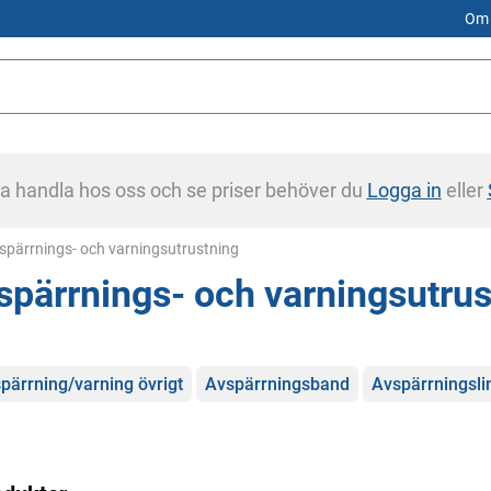
Om 
na handla hos oss och se priser behöver du
Logga in
eller
rrent:
spärrnings- och varningsutrustning
spärrnings- och varningsutrus
gorier
pärrning/varning övrigt
Avspärrningsband
Avspärrningsli