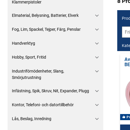
8 Pr
Klammerpistoler
Elmaterial, Belysning, Batterier, Elverk
Prod
Fog, Lim, Spackel, Tejper, Färg, Penslar
Handverktyg
Kate
Hobby, Sport, Fritid
Av
B
Industriförnödenheter, Slang,
Smörjutrustning
Infästning, Spik, Skruv, Nit, Expander, Plugg
Kontor, Telefoni- och datortillbehör
P
Lås, Beslag, Inredning