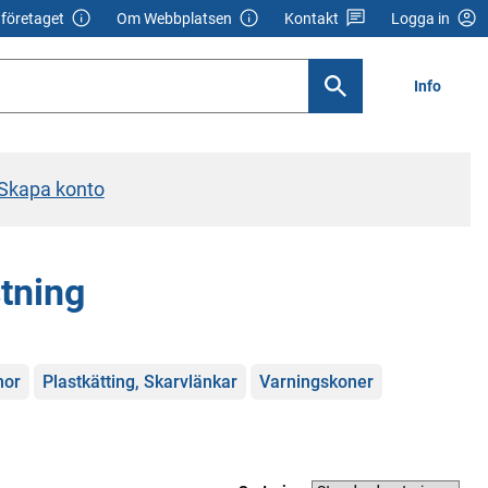
företaget
Om Webbplatsen
Kontakt
Logga in
Info
Skapa konto
tning
nor
Plastkätting, Skarvlänkar
Varningskoner