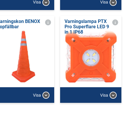
Visa
Visa
arningskon BENOX
Varningslampa PTX
opfällbar
Pro Superflare LED 9
in 1 IP68
Visa
Visa