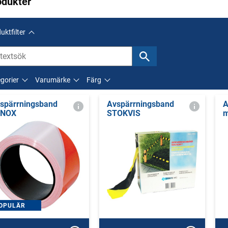
odukter
uktfilter
gorier
Varumärke
Färg
spärrningsband
Avspärrningsband
A
ENOX
STOKVIS
m
OPULÄR