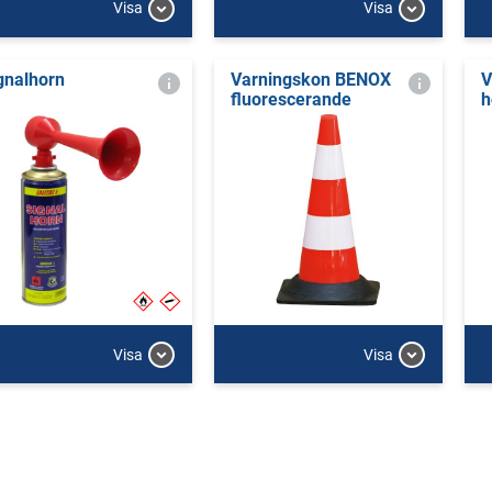
Visa
Visa
gnalhorn
Varningskon BENOX
V
fluorescerande
h
Visa
Visa