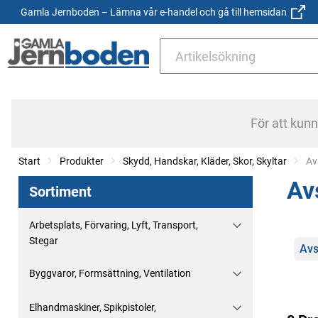
Gamla Jernboden – Lämna vår e-handel och gå till hemsidan
För att kun
Start
Produkter
Skydd, Handskar, Kläder, Skor, Skyltar
Cu
Av
Av
Sortiment
Arbetsplats, Förvaring, Lyft, Transport,
Stegar
Kate
Avs
Byggvaror, Formsättning, Ventilation
Elhandmaskiner, Spikpistoler,