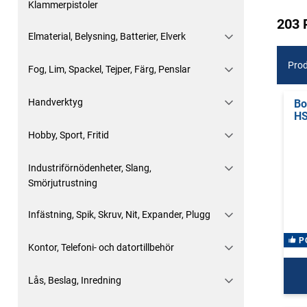
Klammerpistoler
203 
Elmaterial, Belysning, Batterier, Elverk
Prod
Fog, Lim, Spackel, Tejper, Färg, Penslar
Handverktyg
Bo
H
Hobby, Sport, Fritid
Industriförnödenheter, Slang,
Smörjutrustning
Infästning, Spik, Skruv, Nit, Expander, Plugg
P
Kontor, Telefoni- och datortillbehör
Lås, Beslag, Inredning