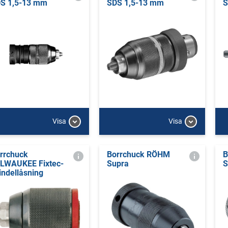
S 1,5-13 mm
SDS 1,5-13 mm
S
Visa
Visa
rrchuck
Borrchuck RÖHM
B
LWAUKEE Fixtec-
Supra
S
indellåsning