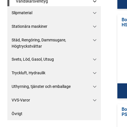
Vändskärsverktyg
Slipmaterial
Bo
H
Stationära maskiner
Städ, Rengöring, Dammsugare,
Högtryckstvättar
Svets, Löd, Gasol, Utsug
Tryckluft, Hydraulik
Uthyrning, tjänster och emballage
VVS-Varor
Bo
Övrigt
PS