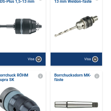
DS-Plus 1,5-13 mm
13 mm Weldon-fäste
Visa
Visa
orrchuck RÖHM
Borrchucksdorn MK-
upra SK
fäste