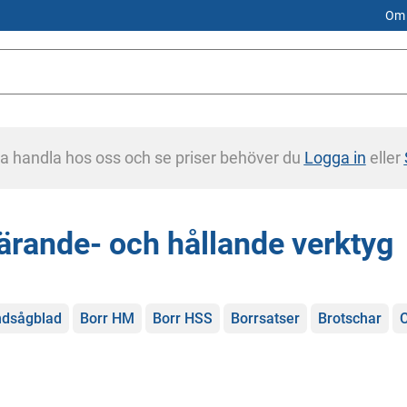
Om 
na handla hos oss och se priser behöver du
Logga in
eller
ärande- och hållande verktyg
gorier
dsågblad
Borr HM
Borr HSS
Borrsatser
Brotschar
C