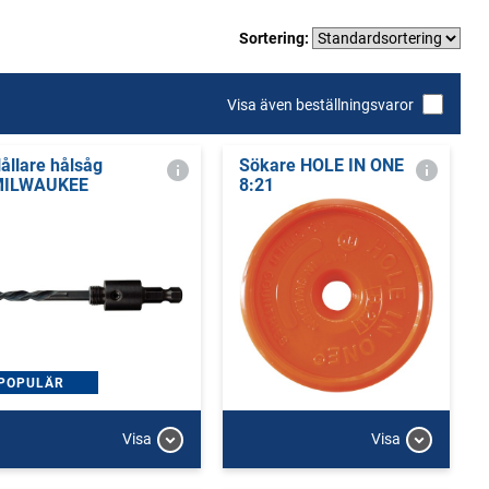
Sortering:
Visa även beställningsvaror
ållare hålsåg
Sökare HOLE IN ONE
MILWAUKEE
8:21
POPULÄR
Visa
Visa