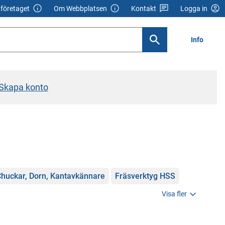
företaget
Om Webbplatsen
Kontakt
Logga in
Info
Skapa konto
huckar, Dorn, Kantavkännare
Fräsverktyg HSS
Visa fler