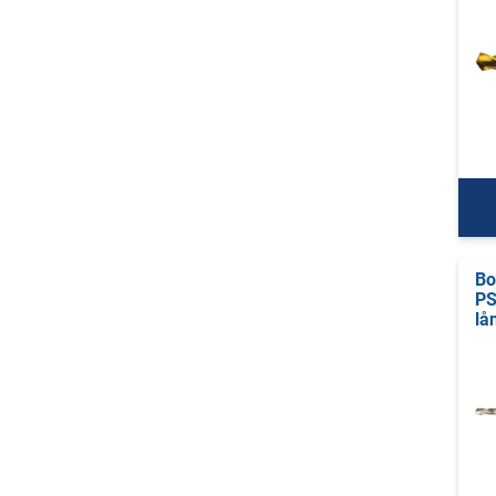
Bo
PS
lå