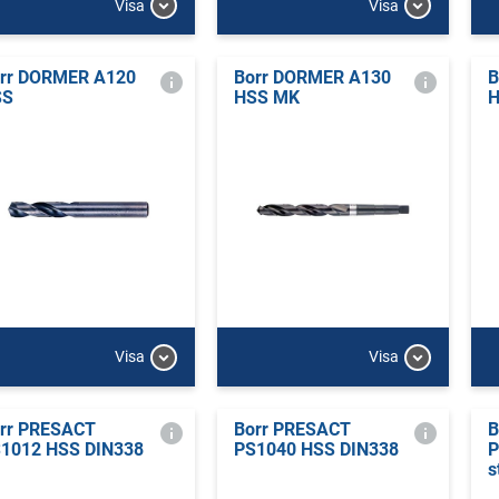
Visa
Visa
rr DORMER A120
Borr DORMER A130
B
SS
HSS MK
H
Visa
Visa
rr PRESACT
Borr PRESACT
B
1012 HSS DIN338
PS1040 HSS DIN338
P
s