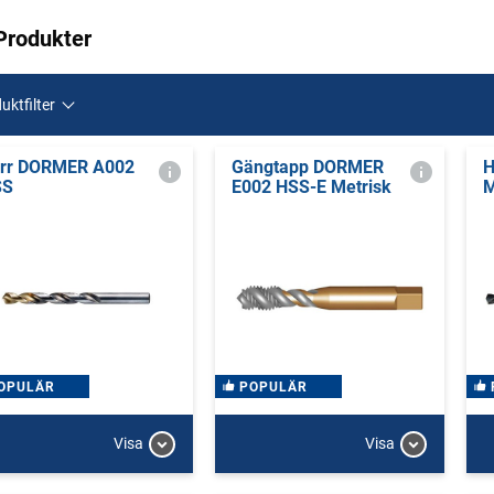
Produkter
uktfilter
rr DORMER A002
Gängtapp DORMER
H
SS
E002 HSS-E Metrisk
OPULÄR
POPULÄR
Visa
Visa