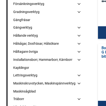
Försänkningsverktyg
Gradningsverktyg
Gängfräsar
Gängverktyg
Hållande verktyg
Hålsågar, Dosfräsar, Hålsökare
Bo
Håltagare övriga
G 
bi
Installationsborr, Hammarborr, Kärnborr
Kapklingor
Lettringsverktyg
Maskinskruvstycken, Maskinspännverktyg
Maskinsågblad
Träborr