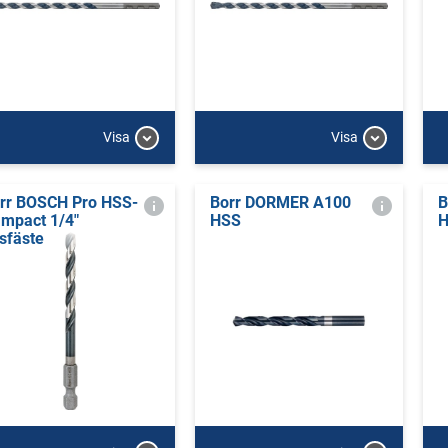
Visa
Visa
rr BOSCH Pro HSS-
Borr DORMER A100
B
Impact 1/4"
HSS
H
tsfäste