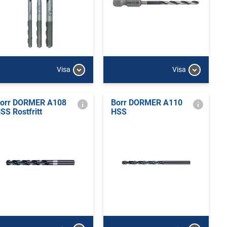
Visa
Visa
orr DORMER A108
Borr DORMER A110
SS Rostfritt
HSS