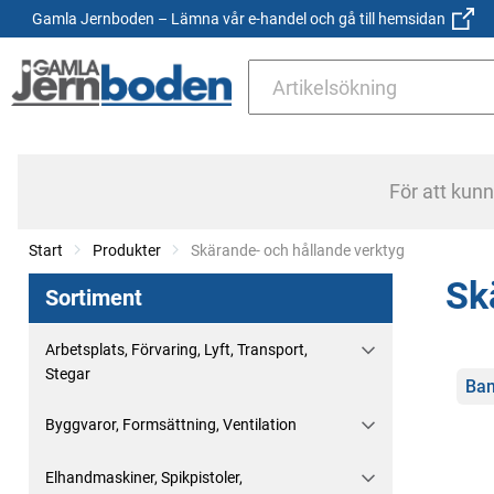
Gamla Jernboden – Lämna vår e-handel och gå till hemsidan
För att kun
Start
Produkter
Current:
Skärande- och hållande verktyg
Sk
Sortiment
Arbetsplats, Förvaring, Lyft, Transport,
Stegar
Kate
Ban
Byggvaror, Formsättning, Ventilation
Elhandmaskiner, Spikpistoler,