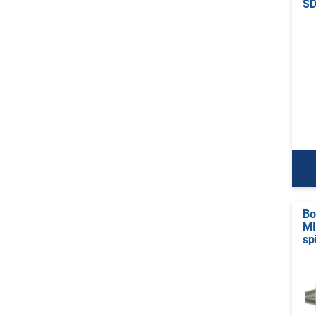
SD
Bo
MI
sp