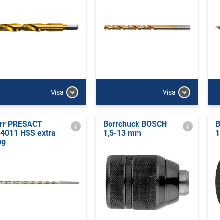
Visa
Visa
rr PRESACT
Borrchuck BOSCH
B
4011 HSS extra
1,5-13 mm
1
ng