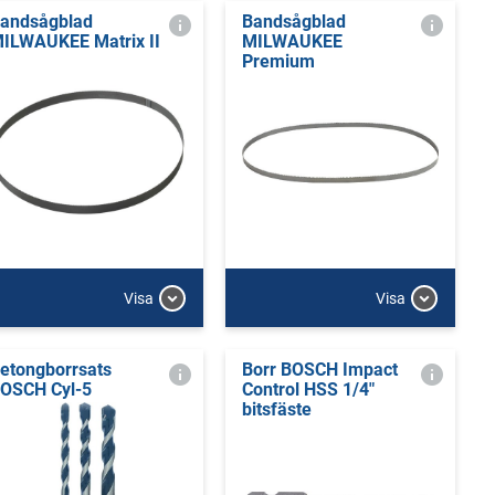
andsågblad
Bandsågblad
ILWAUKEE Matrix II
MILWAUKEE
Premium
Visa
Visa
etongborrsats
Borr BOSCH Impact
OSCH Cyl-5
Control HSS 1/4"
bitsfäste