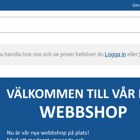
Om 
na handla hos oss och se priser behöver du
Logga in
eller