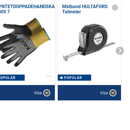
YNTETDOPPADEHANDSKAR
Mätband HULTAFORS
805 7
Talmeter
POPULÄR
POPULÄR
Visa
Visa