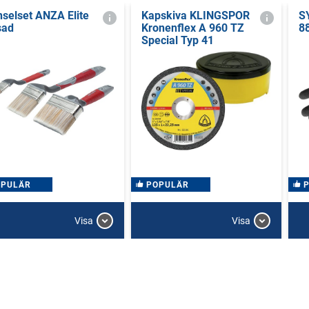
selset ANZA Elite
Kapskiva KLINGSPOR
S
sad
Kronenflex A 960 TZ
8
Special Typ 41
OPULÄR
POPULÄR
Visa
Visa