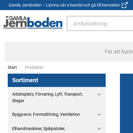
Gamla Jernboden – Lämna vår e-handel och gå till hemsidan
För att kun
Start
Current:
Produkter
Sortiment
Arbetsplats, Förvaring, Lyft, Transport,
Stegar
Byggvaror, Formsättning, Ventilation
Elhandmaskiner, Spikpistoler,