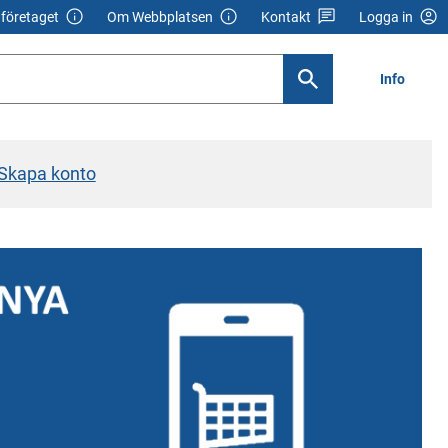
företaget
Om Webbplatsen
Kontakt
Logga in
Info
Skapa konto