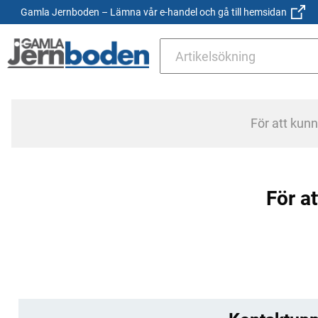
Gamla Jernboden – Lämna vår e-handel och gå till hemsidan
För att kun
För at