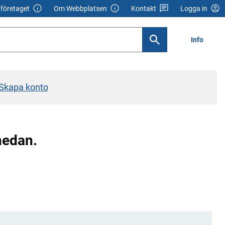
företaget
Om Webbplatsen
Kontakt
Logga in
Info
Skapa konto
 nedan.