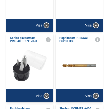
Visa
Visa
Konisk plåtborrsats
Popnitsborr PRESACT
PRESACT PS9120-3
PS250 HSS
Visa
Visa
Punktsvetsborr
Stegborr DORMER A400