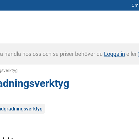
Om 
na handla hos oss och se priser behöver du
Logga in
eller
gsverktyg
adningsverktyg
gorier
dgradningsverktyg