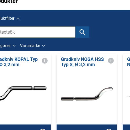
odukter
uktfilter
gorier
Varumärke
adkniv KOPAL Typ
Gradkniv NOGA HSS
G
 Ø 3,2 mm
Typ S, Ø 3,2 mm
N