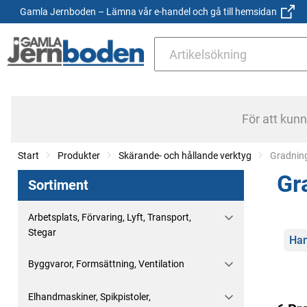
Gamla Jernboden – Lämna vår e-handel och gå till hemsidan
För att kun
Start
Produkter
Skärande- och hållande verktyg
Current:
Gradnin
Gr
Sortiment
Arbetsplats, Förvaring, Lyft, Transport,
Stegar
Kate
Han
Byggvaror, Formsättning, Ventilation
Elhandmaskiner, Spikpistoler,