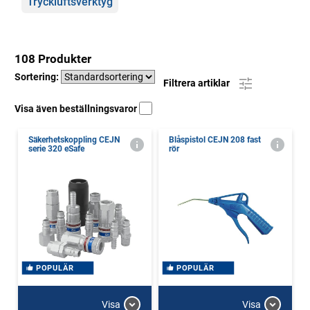
Tryckluftsverktyg
108 Produkter
Sortering:
Filtrera artiklar
Visa även beställningsvaror
Säkerhetskoppling CEJN
Blåspistol CEJN 208 fast
serie 320 eSafe
rör
POPULÄR
POPULÄR
Visa
Visa