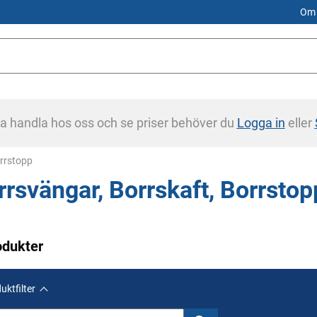
Om 
na handla hos oss och se priser behöver du
Logga in
eller
orrstopp
rrsvängar, Borrskaft, Borrstop
odukter
uktfilter