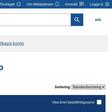
företaget
Om Webbplatsen
Kontakt
Logga in
Info
Skapa konto
p
Sortering:
Visa även beställningsvaror