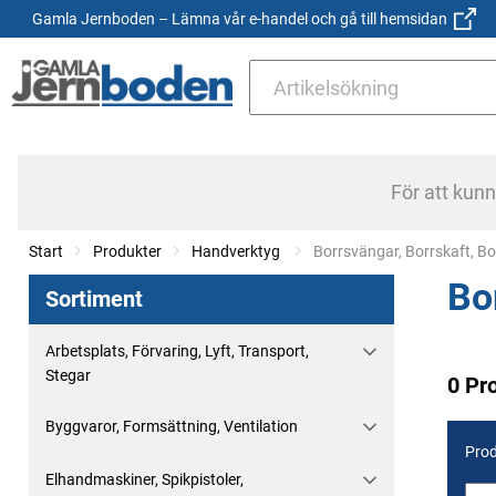
Gamla Jernboden – Lämna vår e-handel och gå till hemsidan
För att kun
Start
Produkter
Handverktyg
Current:
Borrsvängar, Borrskaft, B
Bo
Sortiment
Arbetsplats, Förvaring, Lyft, Transport,
Stegar
0 Pr
Byggvaror, Formsättning, Ventilation
Prod
Elhandmaskiner, Spikpistoler,