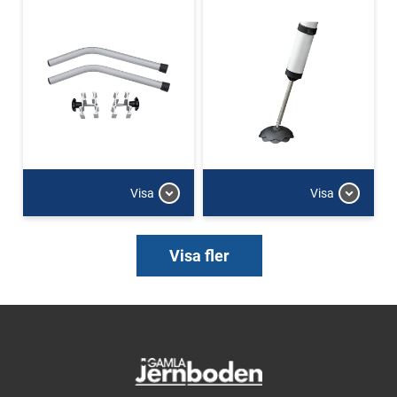
Visa
Visa
Visa fler