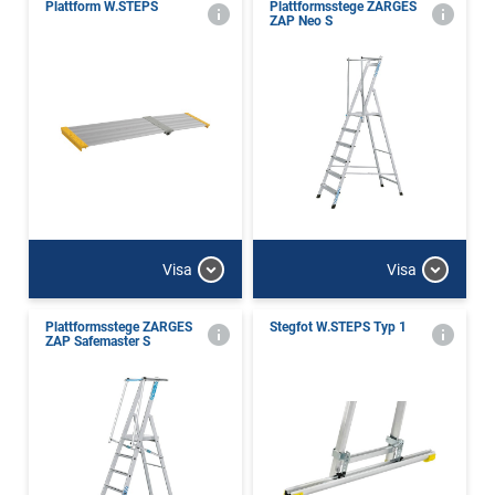
Plattform W.STEPS
Plattformsstege ZARGES
ZAP Neo S
Visa
Visa
Plattformsstege ZARGES
Stegfot W.STEPS Typ 1
ZAP Safemaster S