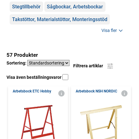
Stegtillbehör
Sågbockar, Arbetsbockar
Takstöttor, Materialstöttor, Monteringsstöd
Visa fler
57 Produkter
Sortering:
Filtrera artiklar
Visa även beställningsvaror
Arbetsbock ETC Hobby
Arbetsbock NSH NORDIC