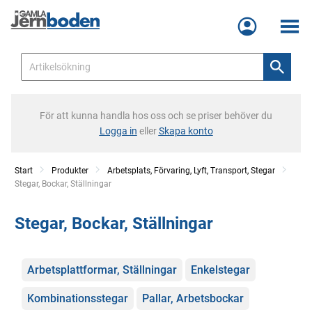
Meny
För att kunna handla hos oss och se priser behöver du
Logga in
eller
Skapa konto
Start
Produkter
Arbetsplats, Förvaring, Lyft, Transport, Stegar
Current:
Stegar, Bockar, Ställningar
Stegar, Bockar, Ställningar
Kategorier
Arbetsplattformar, Ställningar
Enkelstegar
Kombinationsstegar
Pallar, Arbetsbockar