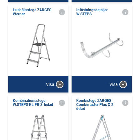
Hushållsstege ZARGES
Infästningsdetaljer
Werner
W.STEPS
Visa
Visa
Kombinationsstege
Kombistege ZARGES
W.STEPS KL FB 3-ledad
Combimaster Plus X 2-
delad