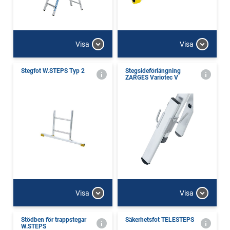
Visa
Visa
Stegfot W.STEPS Typ 2
Stegsideförlängning
ZARGES Variotec V
Visa
Visa
Stödben för trappstegar
Säkerhetsfot TELESTEPS
W.STEPS