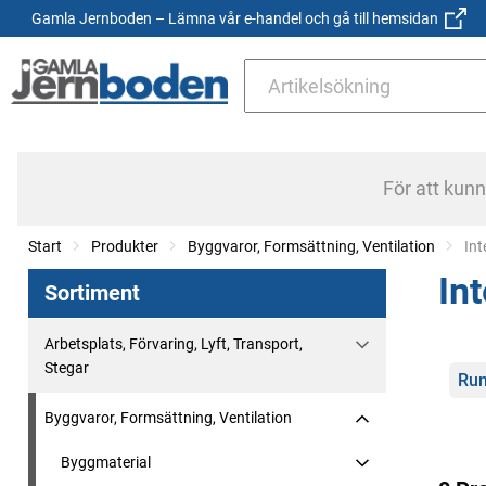
Gamla Jernboden – Lämna vår e-handel och gå till hemsidan
För att kun
Start
Produkter
Byggvaror, Formsättning, Ventilation
Cur
Int
Int
Sortiment
Arbetsplats, Förvaring, Lyft, Transport,
Stegar
Kate
Rum
Byggvaror, Formsättning, Ventilation
Byggmaterial