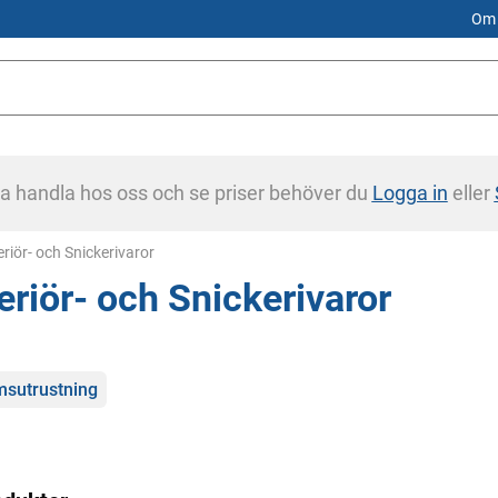
Om 
na handla hos oss och se priser behöver du
Logga in
eller
rent:
eriör- och Snickerivaror
eriör- och Snickerivaror
gorier
sutrustning