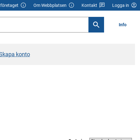
företaget
Om Webbplatsen
Kontakt
Logga in
Info
Skapa konto