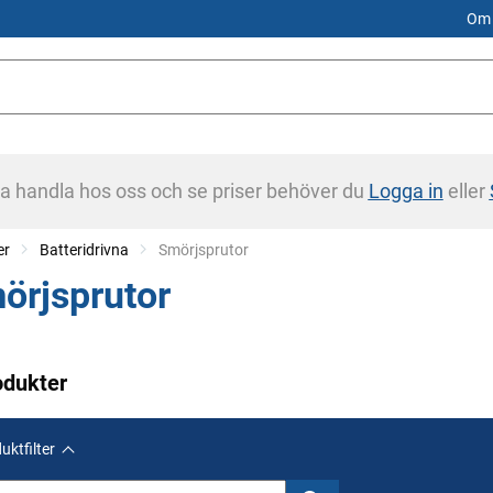
Om 
na handla hos oss och se priser behöver du
Logga in
eller
er
Batteridrivna
Current:
Smörjsprutor
örjsprutor
odukter
uktfilter