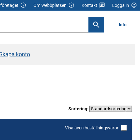
företaget
Om Webbplatsen
Kontakt
Logga in
Info
Skapa konto
Sortering:
Visa även beställningsvaror