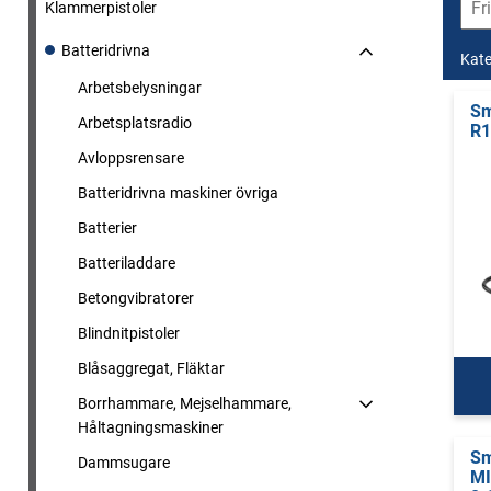
Klammerpistoler
Batteridrivna
Kate
Arbetsbelysningar
Sm
Arbetsplatsradio
R1
Avloppsrensare
Batteridrivna maskiner övriga
Batterier
Batteriladdare
Betongvibratorer
Blindnitpistoler
Blåsaggregat, Fläktar
Borrhammare, Mejselhammare,
Håltagningsmaskiner
Sm
Dammsugare
MI