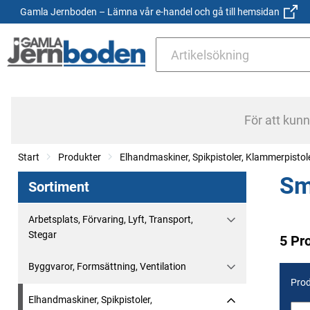
Gamla Jernboden – Lämna vår e-handel och gå till hemsidan
För att kun
Start
Produkter
Elhandmaskiner, Spikpistoler, Klammerpistol
Sm
Sortiment
Arbetsplats, Förvaring, Lyft, Transport,
Stegar
5 Pr
Byggvaror, Formsättning, Ventilation
Prod
Elhandmaskiner, Spikpistoler,