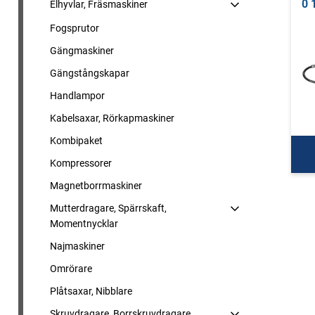
0 
Elhyvlar, Fräsmaskiner
Fogsprutor
Gängmaskiner
Gängstångskapar
Handlampor
Kabelsaxar, Rörkapmaskiner
Kombipaket
Kompressorer
Magnetborrmaskiner
Mutterdragare, Spärrskaft,
Momentnycklar
Najmaskiner
Omrörare
Plåtsaxar, Nibblare
Skruvdragare, Borrskruvdragare,