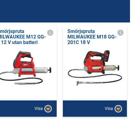
mörjspruta
Smörjspruta
ILWAUKEE M12 GG-
MILWAUKEE M18 GG-
 12 V utan batteri
201C 18 V
Visa
Visa