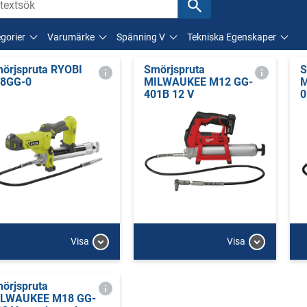
gorier
Varumärke
Spänning V
Tekniska Egenskaper
örjspruta RYOBI
Smörjspruta
S
8GG-0
MILWAUKEE M12 GG-
M
401B 12 V
0
Visa
Visa
örjspruta
LWAUKEE M18 GG-