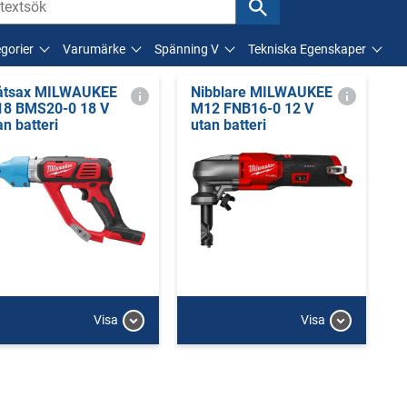
gorier
Varumärke
Spänning V
Tekniska Egenskaper
åtsax MILWAUKEE
Nibblare MILWAUKEE
8 BMS20-0 18 V
M12 FNB16-0 12 V
an batteri
utan batteri
Visa
Visa