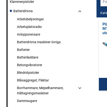
Klammerpistoler
Batteridrivna
Kate
Arbetsbelysningar
Pl
Arbetsplatsradio
M1
ut
Avloppsrensare
Batteridrivna maskiner övriga
Batterier
Batteriladdare
Betongvibratorer
Blindnitpistoler
Blåsaggregat, Fläktar
Borrhammare, Mejselhammare,
Håltagningsmaskiner
Dammsugare