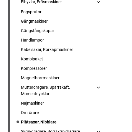
Elhyvlar, Fräsmaskiner
Fogsprutor
Gängmaskiner
Gängstångskapar
Handlampor
Kabelsaxar, Rörkapmaskiner
Kombipaket
Kompressorer
Magnetborrmaskiner
Mutterdragare, Spärrskaft,
Momentnycklar
Najmaskiner
Omrörare
Plåtsaxar, Nibblare
Skruvdragare, Borrskruvdragare,