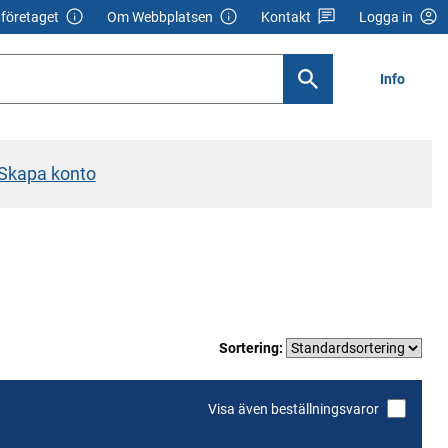
företaget
Om Webbplatsen
Kontakt
Logga in
Info
Skapa konto
Sortering:
Visa även beställningsvaror