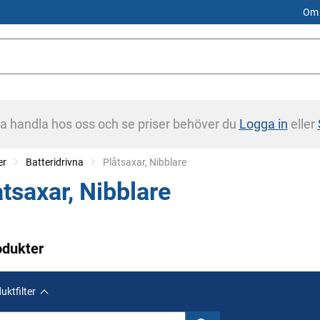
Om 
na handla hos oss och se priser behöver du
Logga in
eller
er
Batteridrivna
Current:
Plåtsaxar, Nibblare
åtsaxar, Nibblare
odukter
uktfilter