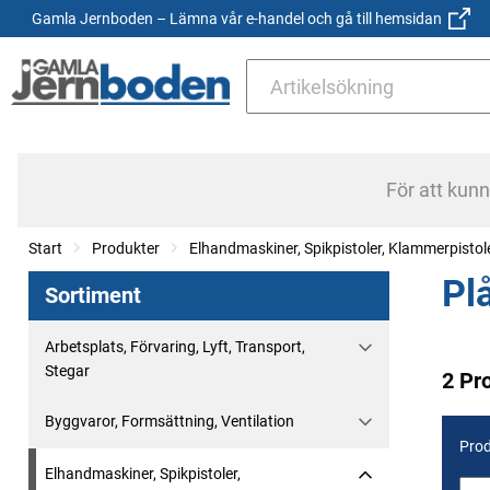
Gamla Jernboden – Lämna vår e-handel och gå till hemsidan
För att kun
Start
Produkter
Elhandmaskiner, Spikpistoler, Klammerpistol
Pl
Sortiment
Arbetsplats, Förvaring, Lyft, Transport,
Stegar
2 Pr
Byggvaror, Formsättning, Ventilation
Prod
Elhandmaskiner, Spikpistoler,