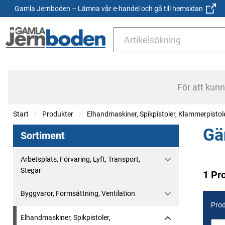
Gamla Jernboden – Lämna vår e-handel och gå till hemsidan
För att kun
Start
Produkter
Elhandmaskiner, Spikpistoler, Klammerpistol
Gä
Sortiment
Arbetsplats, Förvaring, Lyft, Transport,
Stegar
1 Pr
Byggvaror, Formsättning, Ventilation
Prod
Elhandmaskiner, Spikpistoler,