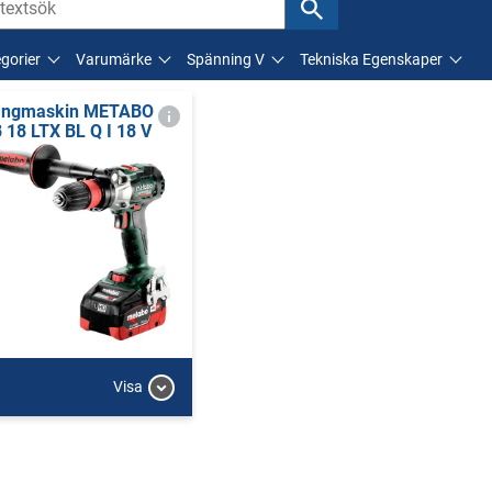
gorier
Varumärke
Spänning V
Tekniska Egenskaper
ngmaskin METABO
 18 LTX BL Q I 18 V
Visa