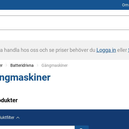
Om 
na handla hos oss och se priser behöver du
Logga in
eller
er
Batteridrivna
Current:
Gängmaskiner
ngmaskiner
odukter
uktfilter