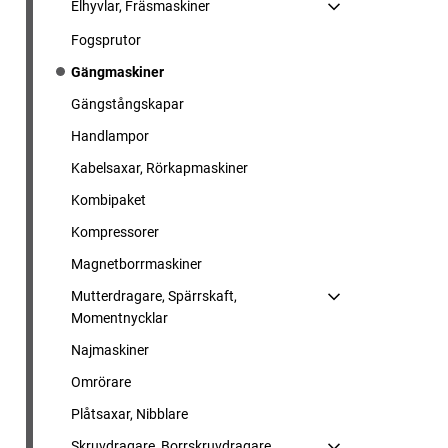
Elhyvlar, Fräsmaskiner
Fogsprutor
Gängmaskiner
Gängstångskapar
Handlampor
Kabelsaxar, Rörkapmaskiner
Kombipaket
Kompressorer
Magnetborrmaskiner
Mutterdragare, Spärrskaft,
Momentnycklar
Najmaskiner
Omrörare
Plåtsaxar, Nibblare
Skruvdragare, Borrskruvdragare,