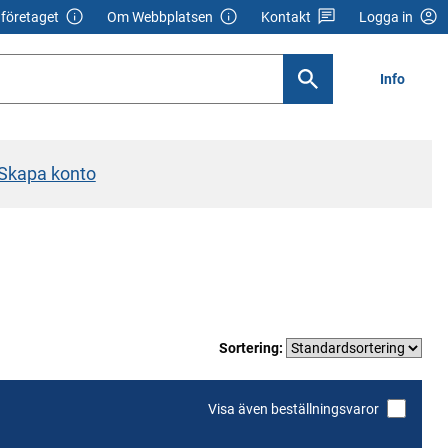
företaget
Om Webbplatsen
Kontakt
Logga in
Info
Skapa konto
Sortering:
Visa även beställningsvaror