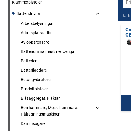
Klammerpistoler
Batteridrivna
Kate
Arbetsbelysningar
Gä
Arbetsplatsradio
GB
Avloppsrensare
Batteridrivna maskiner övriga
Batterier
Batteriladdare
Betongvibratorer
Blindnitpistoler
Blåsaggregat, Fläktar
Borrhammare, Mejselhammare,
Håltagningsmaskiner
Dammsugare