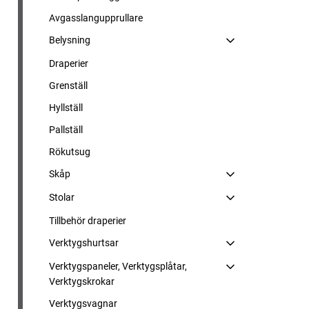
Avgasslangupprullare
Belysning
Draperier
Grenställ
Hyllställ
Pallställ
Rökutsug
Skåp
Stolar
Tillbehör draperier
Verktygshurtsar
Verktygspaneler, Verktygsplåtar,
Verktygskrokar
Verktygsvagnar