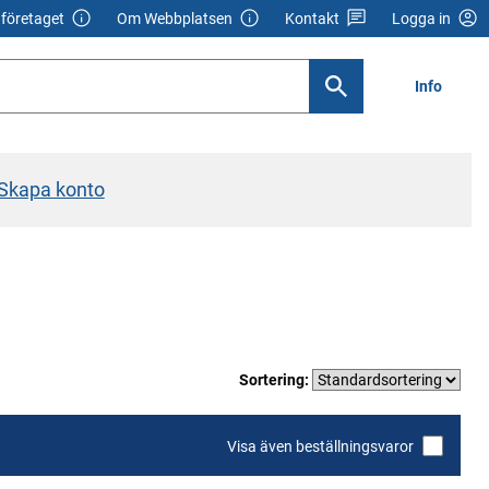
företaget
Om Webbplatsen
Kontakt
Logga in
Info
Skapa konto
Sortering:
Visa även beställningsvaror