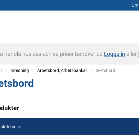
Om 
na handla hos oss och se priser behöver du
Logga in
eller
ar
Inredning
Arbetsbord, Arbetsbänkar
Current:
Svetsbord
etsbord
odukter
uktfilter