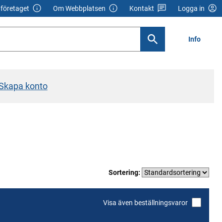
företaget
Om Webbplatsen
Kontakt
Logga in
Info
Skapa konto
Sortering:
Visa även beställningsvaror