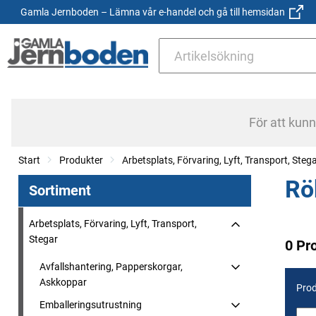
Gamla Jernboden – Lämna vår e-handel och gå till hemsidan
För att kun
Start
Produkter
Arbetsplats, Förvaring, Lyft, Transport, Steg
Rö
Sortiment
Arbetsplats, Förvaring, Lyft, Transport,
Stegar
0 Pr
Avfallshantering, Papperskorgar,
Askkoppar
Prod
Emballeringsutrustning