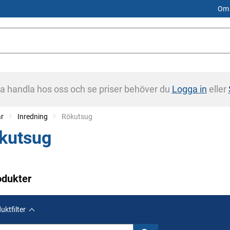
Om 
na handla hos oss och se priser behöver du
Logga in
eller
ar
Inredning
Current:
Rökutsug
kutsug
odukter
uktfilter