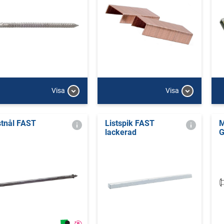
Visa
Visa
stnål FAST
Listspik FAST
M
lackerad
G