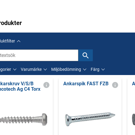
rodukter
uktfilter
gorier
Varumärke
Miljöbedömning
Färg
karskruv V/S/B
Ankarspik FAST FZB
A
ncotech Ag C4 Torx