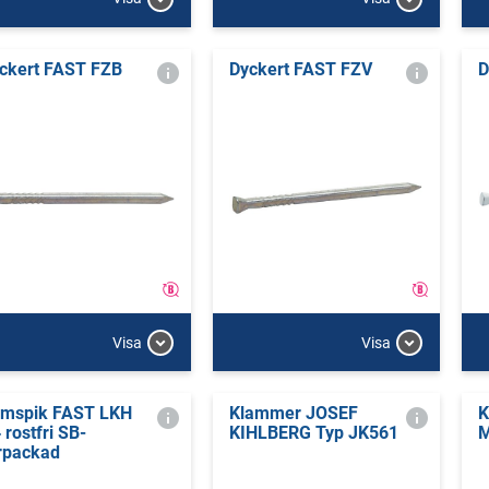
ckert FAST FZB
Dyckert FAST FZV
D
Visa
Visa
mspik FAST LKH
Klammer JOSEF
K
 rostfri SB-
KIHLBERG Typ JK561
rpackad