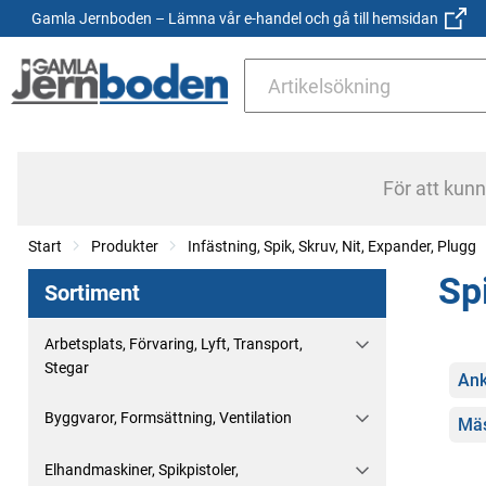
Gamla Jernboden – Lämna vår e-handel och gå till hemsidan
För att kun
Start
Produkter
Infästning, Spik, Skruv, Nit, Expander, Plugg
Sp
Sortiment
Arbetsplats, Förvaring, Lyft, Transport,
Stegar
Kate
Ank
Byggvaror, Formsättning, Ventilation
Mäs
Elhandmaskiner, Spikpistoler,