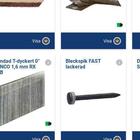
Visa
Visa
ndad T-dyckert 0°
Bleckspik FAST
D
NCO 1,6 mm RX
lackerad
S
ZB
Visa
Visa