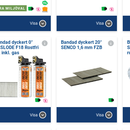
RA MILJÖVAL
Visa
Visa
ndad dyckert 0°
Bandad dyckert 20°
B
SLODE F18 Rostfri
SENCO 1,6 mm FZB
S
 inkl. gas
r
Visa
Visa