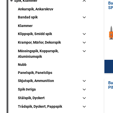
Spik, Klammer
Ba
SP
Ankarspik, Ankarskruv
Bandad spik
Klammer
Klippspik, Smidd spik
Krampor, Märlor, Dekorspik
Mässingspik, Kopparspik,
Aluminiumspik
Nubb
Panelspik, Panelclips
Skjutspik, Ammunition
Ba
PI
Spik övriga
Stålspik, Dyckert
Trådspik, Dyckert, Pappspik