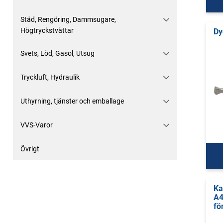
Städ, Rengöring, Dammsugare,
Högtryckstvättar
Dy
Svets, Löd, Gasol, Utsug
Tryckluft, Hydraulik
Uthyrning, tjänster och emballage
VVS-Varor
Övrigt
Ka
A4
fö