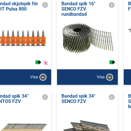
ndad skjutspik för
Bandad spik 16°
B
IT Pulsa 800
SENCO FZV
F
rundbandad
Visa
Visa
ndad spik 34°
Bandad spik 34°
B
NTOS FZV
SENCO FZV
S
M