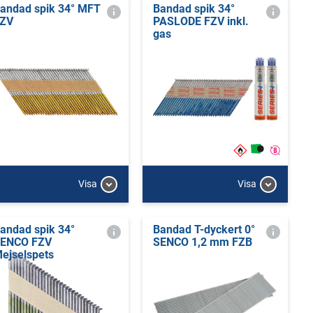
andad spik 34° MFT
Bandad spik 34°
ZV
PASLODE FZV inkl.
gas
Visa
Visa
andad spik 34°
Bandad T-dyckert 0°
ENCO FZV
SENCO 1,2 mm FZB
ejselspets