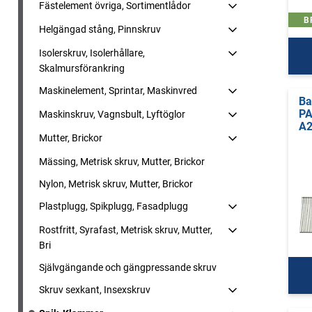
Fästelement övriga, Sortimentlådor
B
Helgängad stång, Pinnskruv
Isolerskruv, Isolerhållare,
Skalmursförankring
Maskinelement, Sprintar, Maskinvred
Ba
PA
Maskinskruv, Vagnsbult, Lyftöglor
A2
Mutter, Brickor
Mässing, Metrisk skruv, Mutter, Brickor
Nylon, Metrisk skruv, Mutter, Brickor
Plastplugg, Spikplugg, Fasadplugg
Rostfritt, Syrafast, Metrisk skruv, Mutter,
Bri
Självgängande och gängpressande skruv
Skruv sexkant, Insexskruv