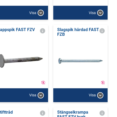
Visa
Visa
appspik FAST FZV
Slagspik härdad FAST
FZB
Visa
Visa
tifttråd
Stängselkrampa
FAST FZV burk