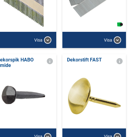
Visa
Visa
ekorspik HABO
Dekorstift FAST
mide
Visa
Visa