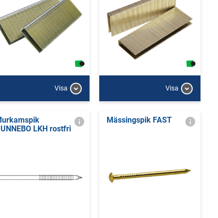
Visa
Visa
urkamspik
Mässingspik FAST
UNNEBO LKH rostfri