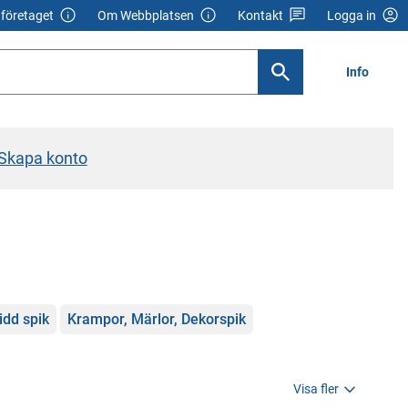
företaget
Om Webbplatsen
Kontakt
Logga in
Info
Skapa konto
idd spik
Krampor, Märlor, Dekorspik
Visa fler