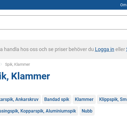
Om 
na handla hos oss och se priser behöver du
Logga in
eller
Current:
Spik, Klammer
ik, Klammer
gorier
arspik, Ankarskruv
Bandad spik
Klammer
Klippspik, Sm
singspik, Kopparspik, Aluminiumspik
Nubb