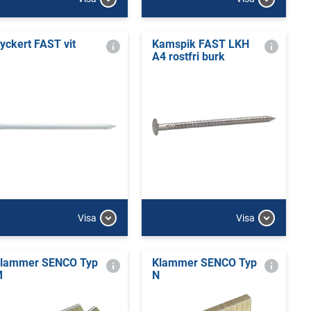
yckert FAST vit
Kamspik FAST LKH
A4 rostfri burk
Visa
Visa
lammer SENCO Typ
Klammer SENCO Typ
M
N