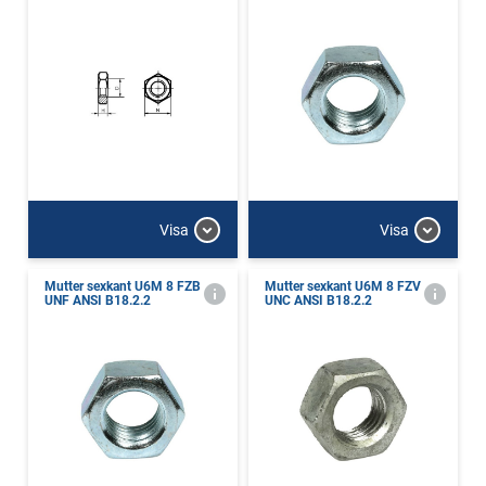
Visa
Visa
Mutter sexkant U6M 8 FZB
Mutter sexkant U6M 8 FZV
UNF ANSI B18.2.2
UNC ANSI B18.2.2