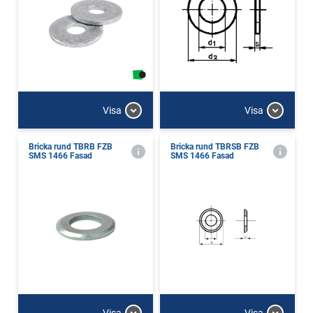
Visa
Visa
Bricka rund TBRB FZB
Bricka rund TBRSB FZB
SMS 1466 Fasad
SMS 1466 Fasad
Visa
Visa