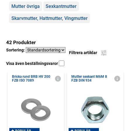
Mutter övriga
Sexkantmutter
Skarvmutter, Hattmutter, Vingmutter
42 Produkter
Sortering:
Filtrera artiklar
Visa även beställningsvaror
Bricka rund BRB HV 200
Mutter sexkant M6M 8
FZB ISO 7089
FZB DIN 934
POPULÄR
POPULÄR