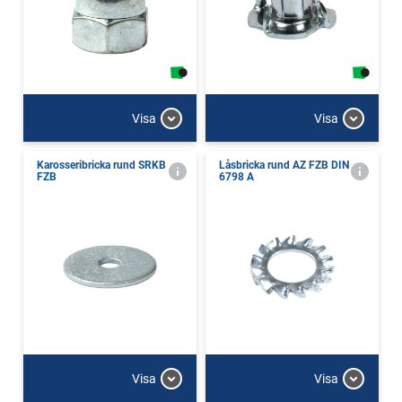
Visa
Visa
Karosseribricka rund SRKB
Låsbricka rund AZ FZB DIN
FZB
6798 A
Visa
Visa