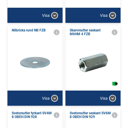
Visa
Visa
Nitbricka rund NB FZB
Skarvmutter sexkant
M6HM 4 FZB
Visa
Visa
Svetsmutter fyrkant SV4M
Svetsmutter sexkant SV6M
8 OBEH DIN 928
8 OBEH DIN 929