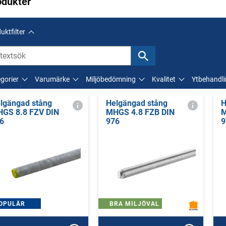
odukter
uktfilter
gorier
Varumärke
Miljöbedömning
Kvalitet
Ytbehandl
lgängad stång
Helgängad stång
H
GS 8.8 FZV DIN
MHGS 4.8 FZB DIN
M
6
976
9
OPULÄR
BRA MILJÖVAL