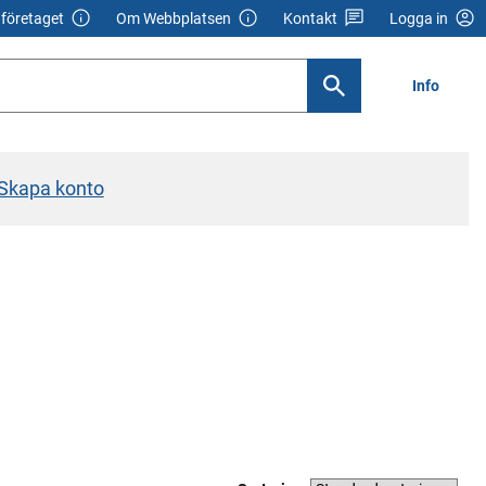
företaget
Om Webbplatsen
Kontakt
Logga in
Info
Skapa konto