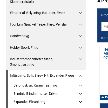
4 Pr
Klammerpistoler
Elmaterial, Belysning, Batterier, Elverk
Prod
Fog, Lim, Spackel, Tejper, Färg, Penslar
Handverktyg
Kate
Hobby, Sport, Fritid
He
MH
97
Industriförnödenheter, Slang,
Smörjutrustning
Infästning, Spik, Skruv, Nit, Expander, Plugg
Betongskruv, Karminfästning
Blindnit, Blindnitmutter, Drivnit
P
Expander, Förankring