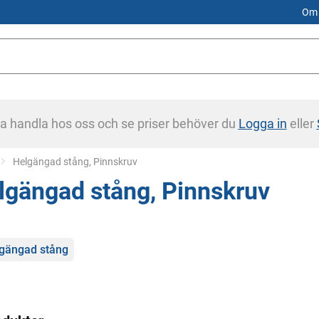
Om 
na handla hos oss och se priser behöver du
Logga in
eller
Current:
Helgängad stång, Pinnskruv
lgängad stång, Pinnskruv
gorier
gängad stång