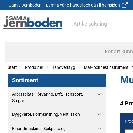
Gamla Jernboden – Lämna vår e-handel och gå till hemsidan
För att kun
Start
Produkter
Handverktyg
Mät- och testinstrument, I
Mu
Sortiment
Arbetsplats, Förvaring, Lyft, Transport,
Stegar
4 Pr
Byggvaror, Formsättning, Ventilation
Prod
Elhandmaskiner, Spikpistoler,