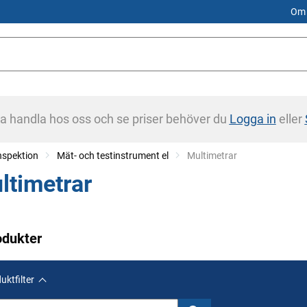
Om 
na handla hos oss och se priser behöver du
Logga in
eller
nspektion
Mät- och testinstrument el
Current:
Multimetrar
ltimetrar
odukter
uktfilter