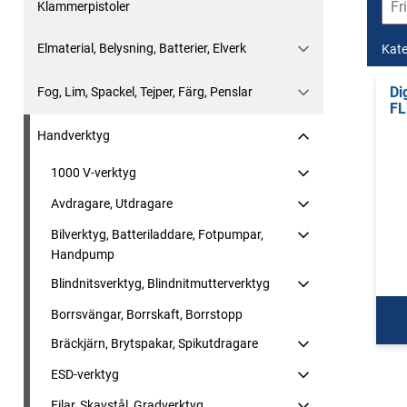
Klammerpistoler
Elmaterial, Belysning, Batterier, Elverk
Kate
Di
Fog, Lim, Spackel, Tejper, Färg, Penslar
FL
Handverktyg
1000 V-verktyg
Avdragare, Utdragare
Bilverktyg, Batteriladdare, Fotpumpar,
Handpump
Blindnitsverktyg, Blindnitmutterverktyg
Borrsvängar, Borrskaft, Borrstopp
Bräckjärn, Brytspakar, Spikutdragare
ESD-verktyg
Filar, Skavstål, Gradverktyg