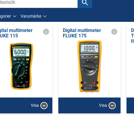
gorier
Varumärke
gital multimeter
Digital multimeter
D
UKE 115
FLUKE 175
T
I
Visa
Visa