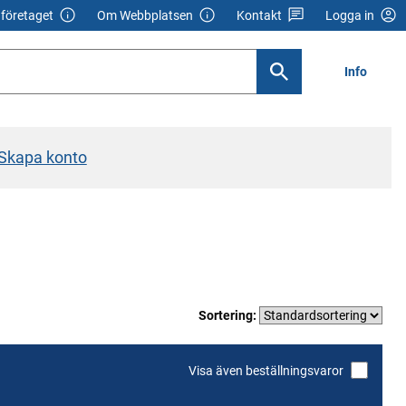
företaget
Om Webbplatsen
Kontakt
Logga in
Info
Skapa konto
Sortering:
Visa även beställningsvaror