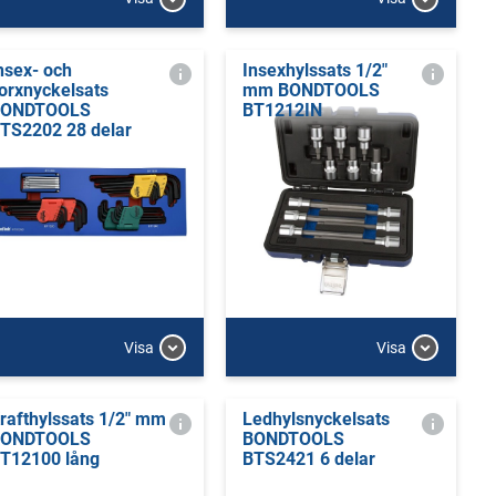
nsex- och
Insexhylssats 1/2"
orxnyckelsats
mm BONDTOOLS
BONDTOOLS
BT1212IN
TS2202 28 delar
Visa
Visa
rafthylssats 1/2" mm
Ledhylsnyckelsats
BONDTOOLS
BONDTOOLS
T12100 lång
BTS2421 6 delar