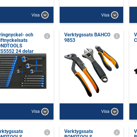
Visa
Visa
ringnyckel- och
Verktygssats BAHCO
V
iftnyckelsats
9853
C
ONDTOOLS
S5552 24 delar
Visa
Visa
rktygssats
Verktygssats
V
ONDTOOLS
BONDTOOLS
B