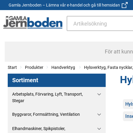
Gamla Jernboden – Lämna vår e-handel och gå till hemsidan
För att kun
Start
Produkter
Handverktyg
Hylsverktyg, Fasta nyckla
Hy
Sortiment
Arbetsplats, Förvaring, Lyft, Transport,
Stegar
Kate
Hyl
Byggvaror, Formsättning, Ventilation
Ins
Elhandmaskiner, Spikpistoler,