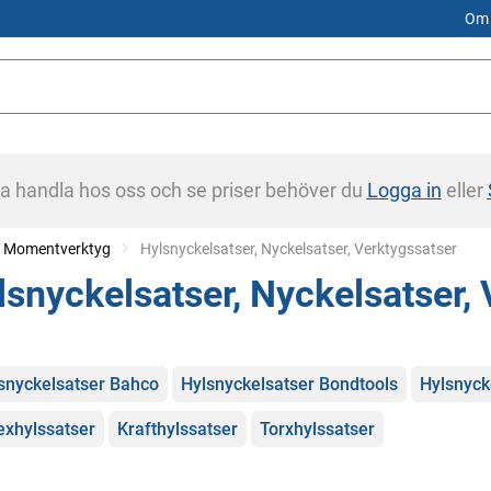
Om 
na handla hos oss och se priser behöver du
Logga in
eller
r, Momentverktyg
Current:
Hylsnyckelsatser, Nyckelsatser, Verktygssatser
lsnyckelsatser, Nyckelsatser,
gorier
snyckelsatser Bahco
Hylsnyckelsatser Bondtools
Hylsnyck
exhylssatser
Krafthylssatser
Torxhylssatser