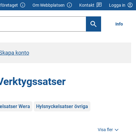
företaget
Om Webbplatsen
Kontakt
Logga in
Info
Skapa konto
 Verktygssatser
elsatser Wera
Hylsnyckelsatser övriga
Visa fler