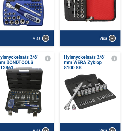
Visa
Visa
ylsnyckelsats 3/8"
Hylsnyckelsats 3/8"
mm BONDTOOLS
mm WERA Zyklop
T3861
8100 SB
Visa
Visa