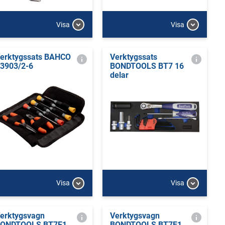
Visa
Visa
erktygssats BAHCO
Verktygssats
3903/2-6
BONDTOOLS BT7 16
delar
Visa
Visa
erktygsvagn
Verktygsvagn
ONDTOOLS BT7E1
BONDTOOLS BT7F1