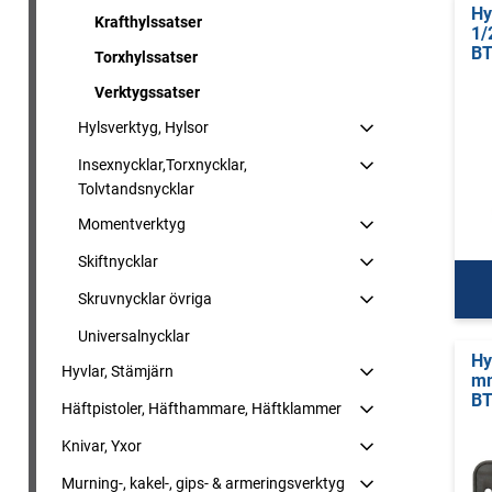
Hy
Krafthylssatser
1/
B
Torxhylssatser
Verktygssatser
Hylsverktyg, Hylsor
Insexnycklar,Torxnycklar,
Tolvtandsnycklar
Momentverktyg
Skiftnycklar
Skruvnycklar övriga
Universalnycklar
Hy
Hyvlar, Stämjärn
m
BT
Häftpistoler, Häfthammare, Häftklammer
Knivar, Yxor
Murning-, kakel-, gips- & armeringsverktyg