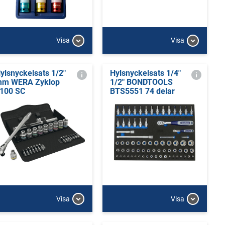
Visa
Visa
ylsnyckelsats 1/2"
Hylsnyckelsats 1/4"
m WERA Zyklop
1/2" BONDTOOLS
100 SC
BTS5551 74 delar
Visa
Visa