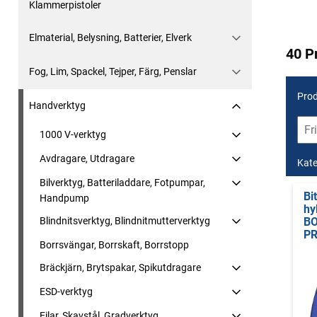
Klammerpistoler
Elmaterial, Belysning, Batterier, Elverk
40 P
Fog, Lim, Spackel, Tejper, Färg, Penslar
Prod
Handverktyg
1000 V-verktyg
Avdragare, Utdragare
Kate
Bilverktyg, Batteriladdare, Fotpumpar,
Bi
Handpump
hy
Blindnitsverktyg, Blindnitmutterverktyg
BO
P
Borrsvängar, Borrskaft, Borrstopp
Bräckjärn, Brytspakar, Spikutdragare
ESD-verktyg
Filar, Skavstål, Gradverktyg