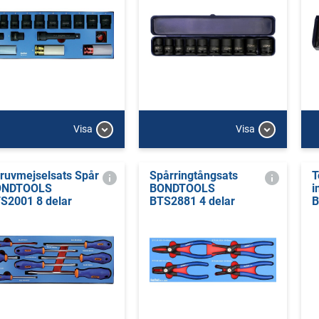
Visa
Visa
ruvmejselsats Spår
Spårringtångsats
T
ONDTOOLS
BONDTOOLS
i
S2001 8 delar
BTS2881 4 delar
B