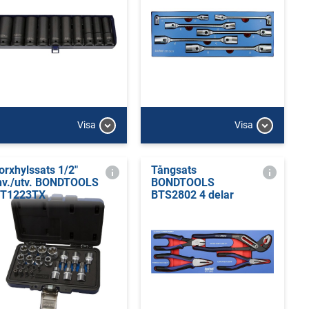
Visa
Visa
orxhylssats 1/2"
Tångsats
nv./utv. BONDTOOLS
BONDTOOLS
T1223TX
BTS2802 4 delar