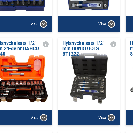
Visa
Visa
lsnyckelsats 1/2"
Hylsnyckelsats 1/2"
H
 24-delar BAHCO
mm BONDTOOLS
m
40
BT1222
8
Visa
Visa