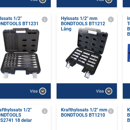
lssats 1/2"
Hylssats 1/2" mm
I
NDTOOLS BT1231
BONDTOOLS BT1212
T
Lång
B
Visa
Visa
afthylssats 1/2"
Krafthylssats 1/2" mm
K
ONDTOOLS
BONDTOOLS BT1210
S2741 18 delar
B