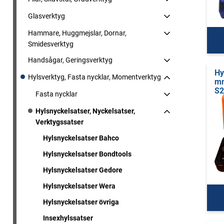
Glasverktyg
Hammare, Huggmejslar, Dornar,
Smidesverktyg
Handsågar, Geringsverktyg
Hy
Hylsverktyg, Fasta nycklar, Momentverktyg
mm
S2
Fasta nycklar
Hylsnyckelsatser, Nyckelsatser,
Verktygssatser
Hylsnyckelsatser Bahco
Hylsnyckelsatser Bondtools
Hylsnyckelsatser Gedore
Hylsnyckelsatser Wera
Hylsnyckelsatser övriga
Insexhylssatser