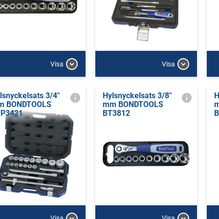
Visa
Visa
lsnyckelsats 3/4"
Hylsnyckelsats 3/8"
H
m BONDTOOLS
mm BONDTOOLS
P3421
BT3812
B
Visa
Visa