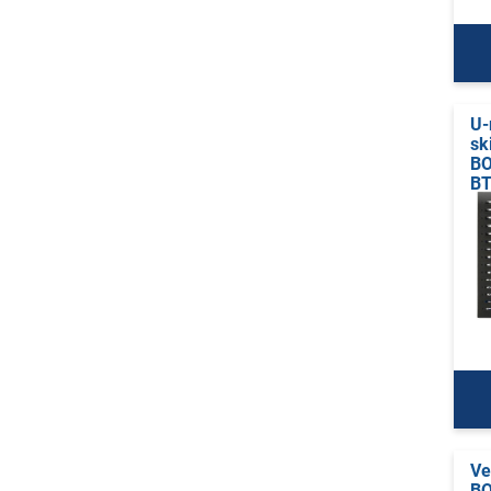
U-
sk
B
BT
Ve
B