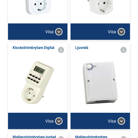
Visa
Visa
Klockströmbrytare Digital
Ljusrelä
Visa
Visa
Mellanströmbrytare jordad
Mellanströmbrytare