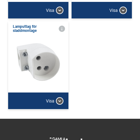
Visa
Visa
Lamputtag för
sladdmontage
Visa