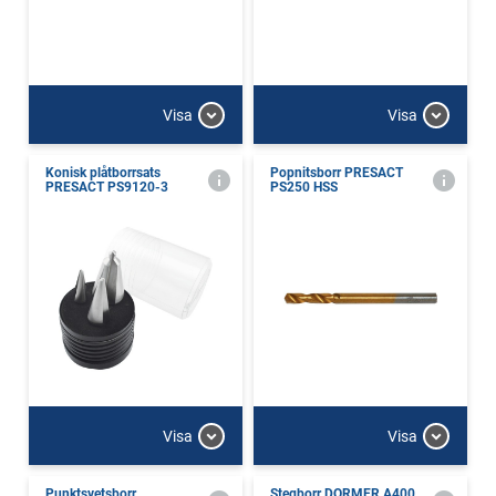
Visa
Visa
Konisk plåtborrsats
Popnitsborr PRESACT
PRESACT PS9120-3
PS250 HSS
Visa
Visa
Punktsvetsborr
Stegborr DORMER A400