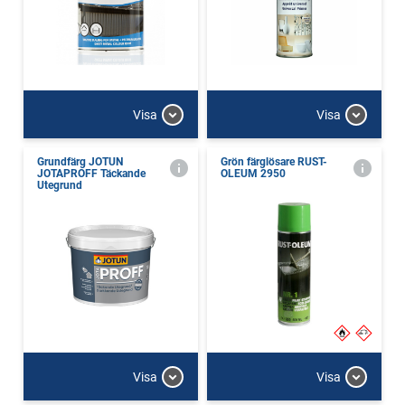
Visa
Visa
Grundfärg JOTUN
Grön färglösare RUST-
JOTAPROFF Täckande
OLEUM 2950
Utegrund
Visa
Visa