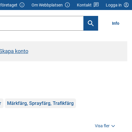
företaget
Om Webbplatsen
Kontakt
Logga in
Info
Skapa konto
r
Märkfärg, Sprayfärg, Trafikfärg
Visa fler