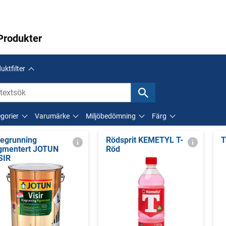
Produkter
uktfilter
gorier
Varumärke
Miljöbedömning
Färg
jegrunning
Rödsprit KEMETYL T-
T
gmentert JOTUN
Röd
SIR