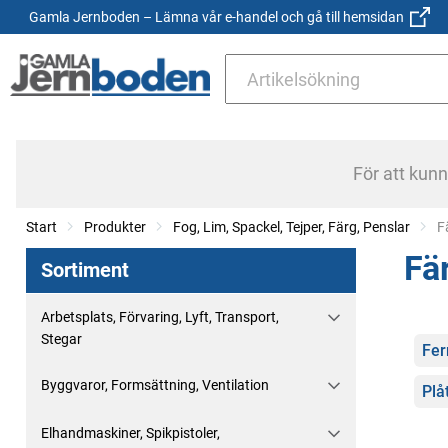
Gamla Jernboden – Lämna vår e-handel och gå till hemsidan
För att kun
Start
Produkter
Fog, Lim, Spackel, Tejper, Färg, Penslar
C
F
Fä
Sortiment
Arbetsplats, Förvaring, Lyft, Transport,
Stegar
Kate
Fer
Byggvaror, Formsättning, Ventilation
Plå
Elhandmaskiner, Spikpistoler,