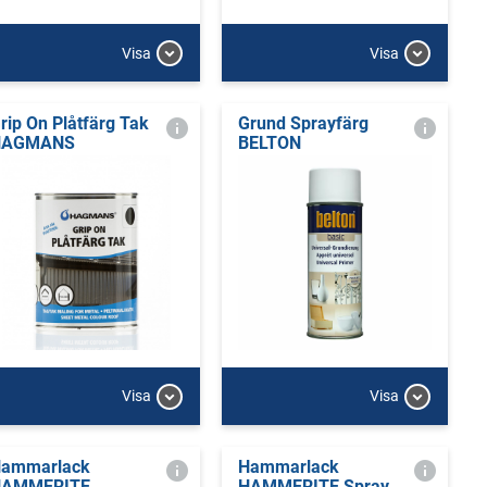
Visa
Visa
rip On Plåtfärg Tak
Grund Sprayfärg
HAGMANS
BELTON
Visa
Visa
ammarlack
Hammarlack
HAMMERITE
HAMMERITE Spray