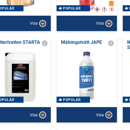
OPULÄR
POPULÄR
Visa
Visa
tterivatten STARTA
Målningstvätt JAPE
N
S
OPULÄR
POPULÄR
Visa
Visa