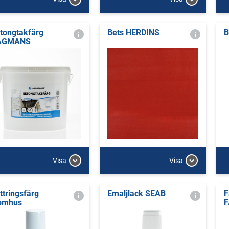
tongtakfärg
Bets HERDINS
B
AGMANS
Visa
Visa
ttringsfärg
Emaljlack SEAB
F
omhus
F