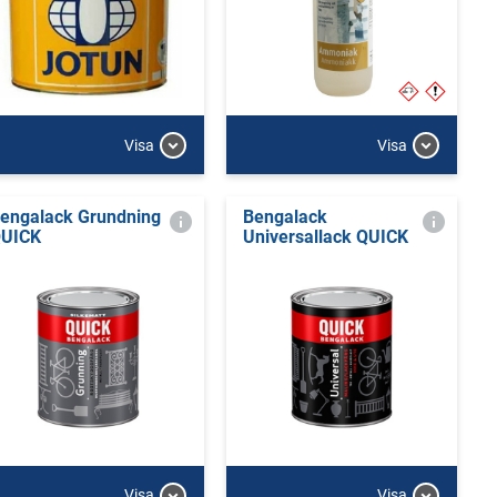
Visa
Visa
engalack Grundning
Bengalack
UICK
Universallack QUICK
Visa
Visa