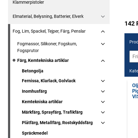
Klammerpistoler
Elmaterial, Belysning, Batterier, Elverk
142 
Fog, Lim, Spackel, Tejper, Färg, Penslar
Prod
Fogmassor, Silikoner, Fogskum,
Fogsprutor
Färg, Kemtekniska artiklar
Betongolja
Kate
Fernissa, Klarlack, Golvlack
Ol
Pi
Inomhusfärg
VI
Kemtekniska artiklar
Märkfärg, Sprayfärg, Trafikfärg
Plåtfärg, Metallfärg, Rostskyddsfärg
Spräckmedel