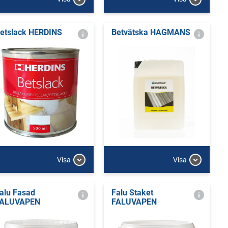
etslack HERDINS
Betvätska HAGMANS
Visa
Visa
alu Fasad
Falu Staket
ALUVAPEN
FALUVAPEN