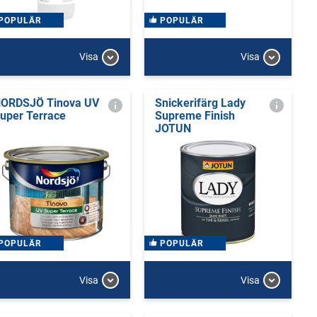
POPULÄR
POPULÄR
Visa
Visa
ORDSJÖ Tinova UV
Snickerifärg Lady
uper Terrace
Supreme Finish
JOTUN
POPULÄR
POPULÄR
Visa
Visa