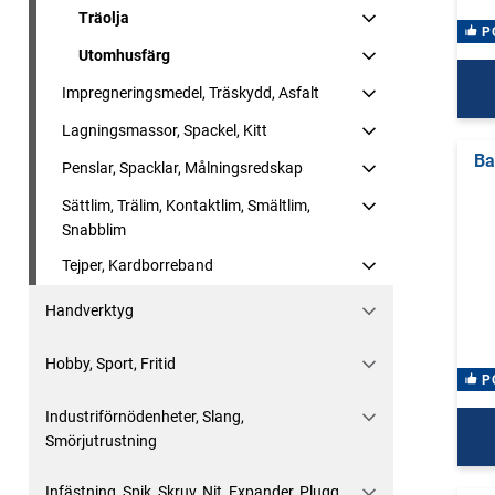
Träolja
P
Utomhusfärg
Impregneringsmedel, Träskydd, Asfalt
Lagningsmassor, Spackel, Kitt
Ba
Penslar, Spacklar, Målningsredskap
Sättlim, Trälim, Kontaktlim, Smältlim,
Snabblim
Tejper, Kardborreband
Handverktyg
Hobby, Sport, Fritid
P
Industriförnödenheter, Slang,
Smörjutrustning
Infästning, Spik, Skruv, Nit, Expander, Plugg