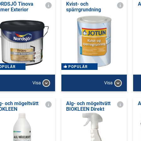
RDSJÖ Tinova
Kvist- och
A
imer Exterior
spärrgrundning
OPULÄR
POPULÄR
Visa
Visa
g- och mögeltvätt
Alg- och mögeltvätt
A
OKLEEN
BIOKLEEN Direkt