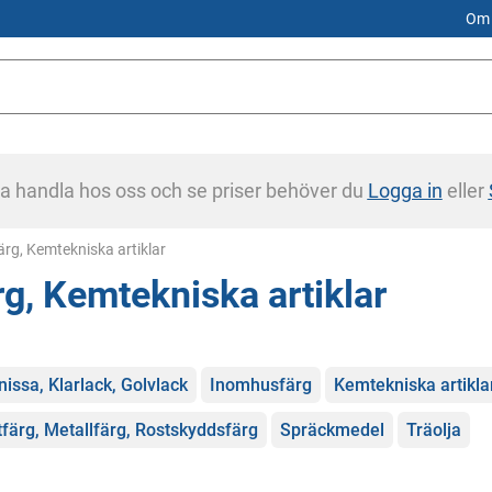
Om 
na handla hos oss och se priser behöver du
Logga in
eller
urrent:
ärg, Kemtekniska artiklar
rg, Kemtekniska artiklar
gorier
nissa, Klarlack, Golvlack
Inomhusfärg
Kemtekniska artikla
tfärg, Metallfärg, Rostskyddsfärg
Spräckmedel
Träolja