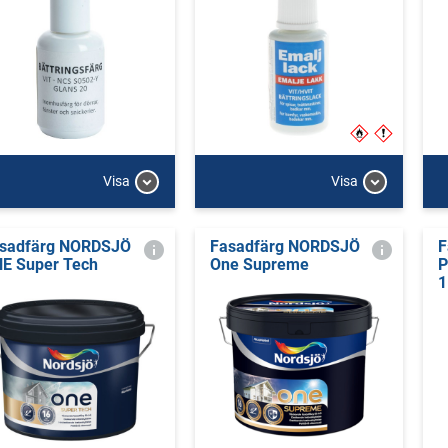
Visa
Visa
sadfärg NORDSJÖ
Fasadfärg NORDSJÖ
F
E Super Tech
One Supreme
P
1