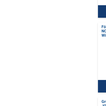
Fö
NO
Wi
Gr
J