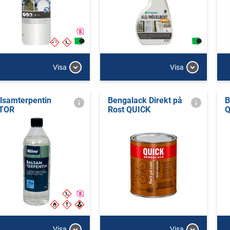
Visa
Visa
lsamterpentin
Bengalack Direkt på
B
TOR
Rost QUICK
Q
Visa
Visa