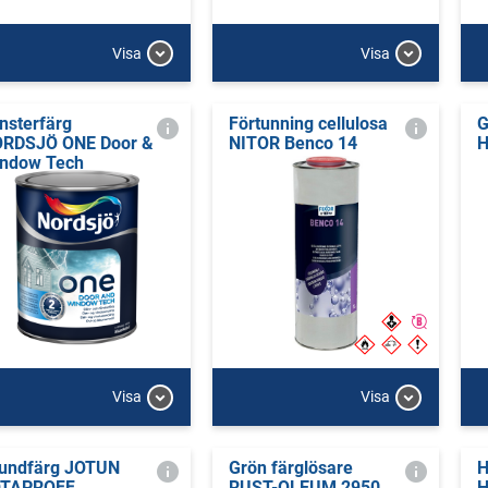
Visa
Visa
nsterfärg
Förtunning cellulosa
G
RDSJÖ ONE Door &
NITOR Benco 14
ndow Tech
Visa
Visa
undfärg JOTUN
Grön färglösare
H
OTAPROFF
RUST-OLEUM 2950