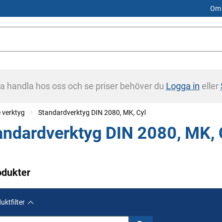
Om 
na handla hos oss och se priser behöver du
Logga in
eller
 verktyg
Standardverktyg DIN 2080, MK, Cyl
andardverktyg DIN 2080, MK, 
odukter
uktfilter