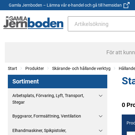
Gamla Jernboden – Lämna vår e-handel och gå till hemsidan
För att kun
Start
Produkter
Skärande- och hållande verktyg
Hållande
St
Sortiment
Arbetsplats, Förvaring, Lyft, Transport,
Stegar
0 Pr
Byggvaror, Formsättning, Ventilation
Prod
Elhandmaskiner, Spikpistoler,