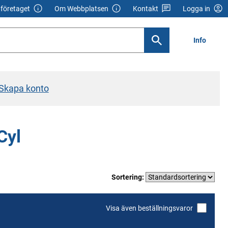
företaget
Om Webbplatsen
Kontakt
Logga in
Info
Skapa konto
Cyl
Sortering:
Visa även beställningsvaror