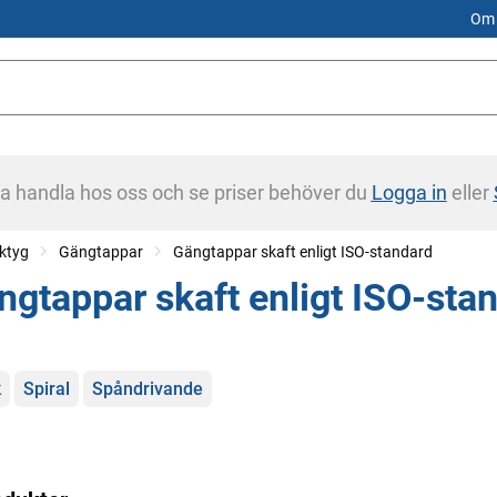
Om 
na handla hos oss och se priser behöver du
Logga in
eller
ktyg
Gängtappar
Gängtappar skaft enligt ISO-standard
ngtappar skaft enligt ISO-sta
gorier
k
Spiral
Spåndrivande