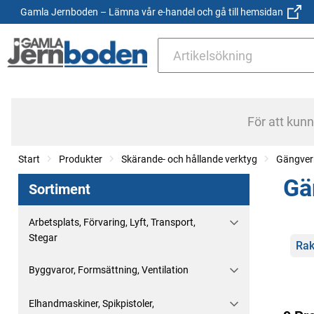
Gamla Jernboden – Lämna vår e-handel och gå till hemsidan
För att kun
Start
Produkter
Skärande- och hållande verktyg
Gängver
Gä
Sortiment
Arbetsplats, Förvaring, Lyft, Transport,
Stegar
Kate
Ra
Byggvaror, Formsättning, Ventilation
Elhandmaskiner, Spikpistoler,