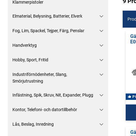
9 Pr
Klammerpistoler
Elmaterial, Belysning, Batterier, Elverk
Prod
Fog, Lim, Spackel, Tejper, Färg, Penslar
Gä
E0
Handverktyg
Hobby, Sport, Fritid
Industriförnödenheter, Slang,
Smörjutrustning
Infästning, Spik, Skruv, Nit, Expander, Plugg
P
Kontor, Telefoni- och datortillbehör
Lås, Beslag, Inredning
Gä