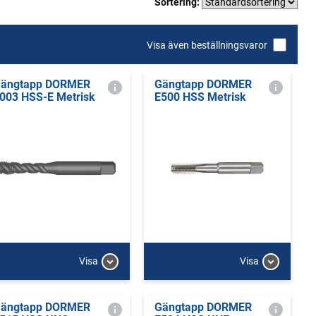
Sortering:
Visa även beställningsvaror
ängtapp DORMER
Gängtapp DORMER
003 HSS-E Metrisk
E500 HSS Metrisk
Visa
Visa
ängtapp DORMER
Gängtapp DORMER