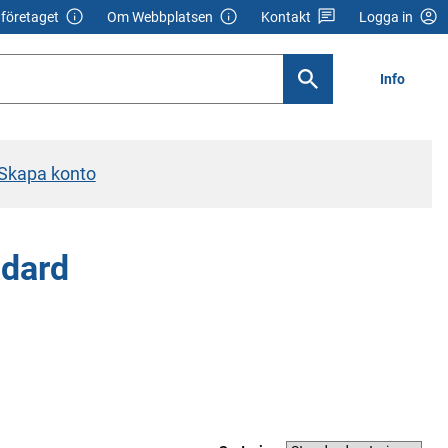
företaget
Om Webbplatsen
Kontakt
Logga in
Info
Skapa konto
ndard