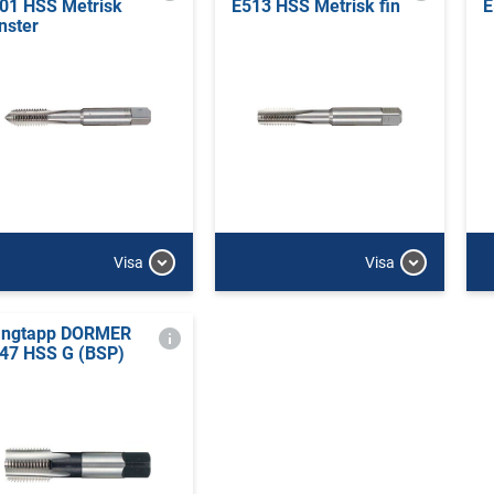
01 HSS Metrisk
E513 HSS Metrisk fin
E
nster
Visa
Visa
ngtapp DORMER
47 HSS G (BSP)