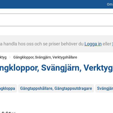
Om 
na handla hos oss och se priser behöver du
Logga in
eller
ktyg
Gängkloppor, Svängjärn, Verktygshållare
ngkloppor, Svängjärn, Verktyg
gorier
gkloppa
Gängtappshållare, Gängtappsutdragare
Svängjä