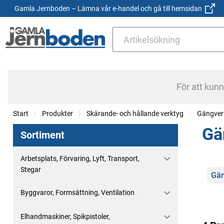
Gamla Jernboden – Lämna vår e-handel och gå till hemsidan
För att kun
Start
Produkter
Skärande- och hållande verktyg
Gängver
Gä
Sortiment
Arbetsplats, Förvaring, Lyft, Transport,
Stegar
Kate
Gän
Byggvaror, Formsättning, Ventilation
Elhandmaskiner, Spikpistoler,