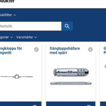
odukter
uktfilter
gorier
Varumärke
ngkloppa för
Gängtappshållare
G
ngsnitt
med spärr
P