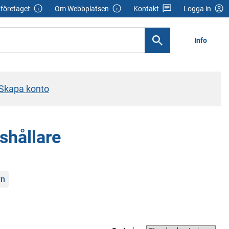
företaget
Om Webbplatsen
Kontakt
Logga in
Info
Skapa konto
shållare
rn