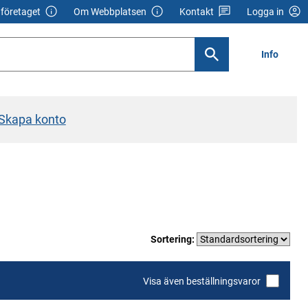
företaget
Om Webbplatsen
Kontakt
Logga in
Info
Skapa konto
Sortering:
Visa även beställningsvaror