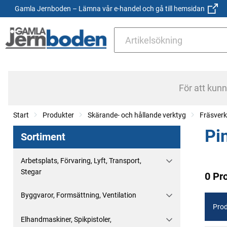
Gamla Jernboden – Lämna vår e-handel och gå till hemsidan
För att kun
Start
Produkter
Skärande- och hållande verktyg
Fräsverk
Pi
Sortiment
Arbetsplats, Förvaring, Lyft, Transport,
Stegar
0 Pr
Byggvaror, Formsättning, Ventilation
Prod
Elhandmaskiner, Spikpistoler,