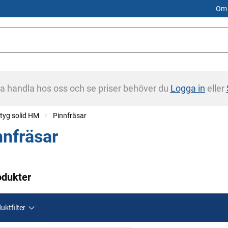
Om 
na handla hos oss och se priser behöver du
Logga in
eller
tyg solid HM
Pinnfräsar
nnfräsar
odukter
uktfilter