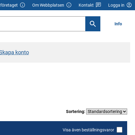
företaget
Om Webbplatsen
Kontakt
Logga in
Info
Skapa konto
Sortering:
Visa även beställningsvaror