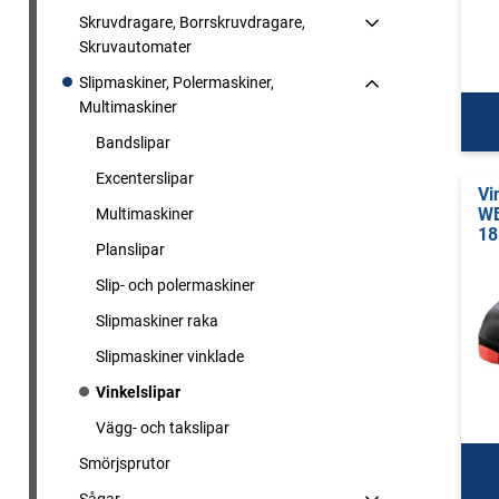
Skruvdragare, Borrskruvdragare,
Skruvautomater
Slipmaskiner, Polermaskiner,
Multimaskiner
Bandslipar
Excenterslipar
Vi
WB
Multimaskiner
18
Planslipar
Slip- och polermaskiner
Slipmaskiner raka
Slipmaskiner vinklade
Vinkelslipar
Vägg- och takslipar
Smörjsprutor