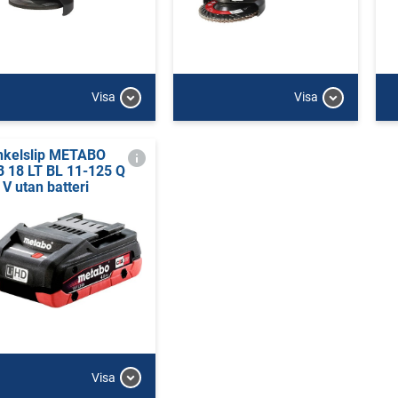
Visa
Visa
nkelslip METABO
 18 LT BL 11-125 Q
 V utan batteri
Visa