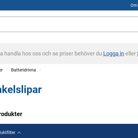
Om 
na handla hos oss och se priser behöver du
Logga in
eller
er
Batteridrivna
nkelslipar
rodukter
uktfilter