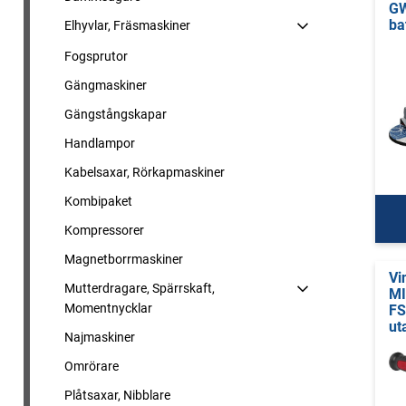
GW
ba
Elhyvlar, Fräsmaskiner
Fogsprutor
Gängmaskiner
Gängstångskapar
Handlampor
Kabelsaxar, Rörkapmaskiner
Kombipaket
Kompressorer
Magnetborrmaskiner
Vi
Mutterdragare, Spärrskaft,
M
Momentnycklar
FS
ut
Najmaskiner
Omrörare
Plåtsaxar, Nibblare