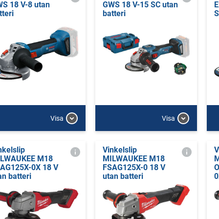
S 18 V-8 utan
GWS 18 V-15 SC utan
E
tteri
batteri
S
Visa
Visa
nkelslip
Vinkelslip
V
ILWAUKEE M18
MILWAUKEE M18
M
AG125X-0X 18 V
FSAG125X-0 18 V
O
an batteri
utan batteri
0