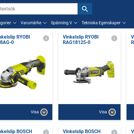
gorier
Varumärke
Spänning V
Tekniska Egenskaper
nkelslip RYOBI
Vinkelslip RYOBI
V
8AG-0
RAG18125-0
R
Visa
Visa
nkelslip BOSCH
Vinkelslip BOSCH
V