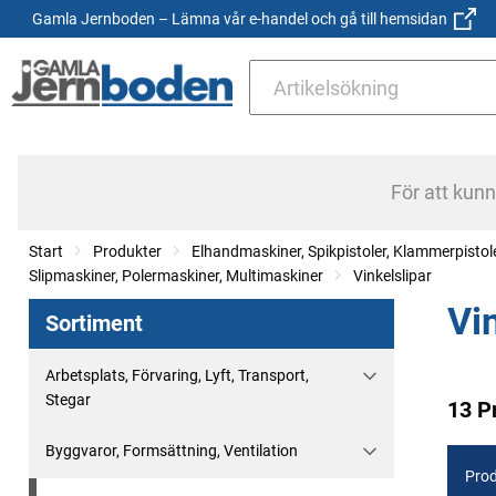
Gamla Jernboden – Lämna vår e-handel och gå till hemsidan
För att kun
Start
Produkter
Elhandmaskiner, Spikpistoler, Klammerpistol
Slipmaskiner, Polermaskiner, Multimaskiner
Vinkelslipar
Vi
Sortiment
Arbetsplats, Förvaring, Lyft, Transport,
Stegar
13 P
Byggvaror, Formsättning, Ventilation
Prod