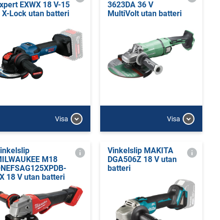
xpert EXWX 18 V-15
3623DA 36 V
 X-Lock utan batteri
MultiVolt utan batteri
Visa
Visa
inkelslip
Vinkelslip MAKITA
ILWAUKEE M18
DGA506Z 18 V utan
NEFSAG125XPDB-
batteri
X 18 V utan batteri