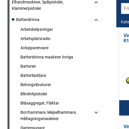
Elhandmaskiner, Spikpistoler,
Klammerpistoler
Batteridrivna
Kate
Arbetsbelysningar
Vi
Arbetsplatsradio
R1
Avloppsrensare
Batteridrivna maskiner övriga
Batterier
Batteriladdare
Betongvibratorer
Blindnitpistoler
Blåsaggregat, Fläktar
Borrhammare, Mejselhammare,
Håltagningsmaskiner
Vi
Dammsugare