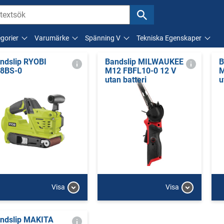
gorier
Varumärke
Spänning V
Tekniska Egenskaper
ndslip RYOBI
Bandslip MILWAUKEE
B
8BS-0
M12 FBFL10-0 12 V
M
utan batteri
u
Visa
Visa
ndslip MAKITA