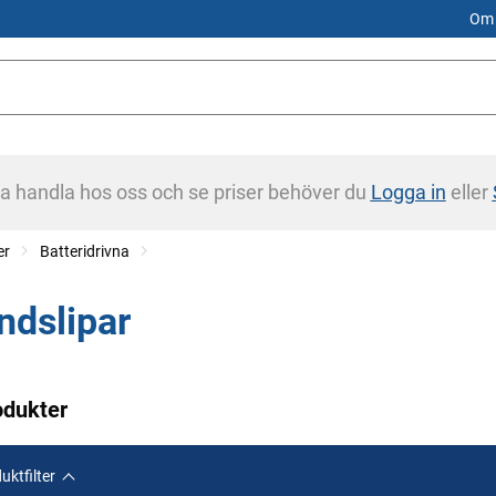
Om 
na handla hos oss och se priser behöver du
Logga in
eller
er
Batteridrivna
ndslipar
odukter
uktfilter