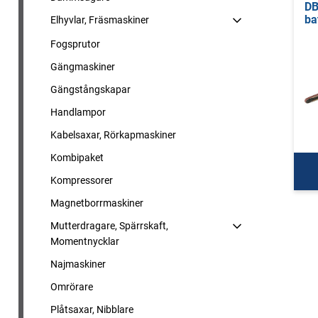
DB
ba
Elhyvlar, Fräsmaskiner
Fogsprutor
Gängmaskiner
Gängstångskapar
Handlampor
Kabelsaxar, Rörkapmaskiner
Kombipaket
Kompressorer
Magnetborrmaskiner
Mutterdragare, Spärrskaft,
Momentnycklar
Najmaskiner
Omrörare
Plåtsaxar, Nibblare