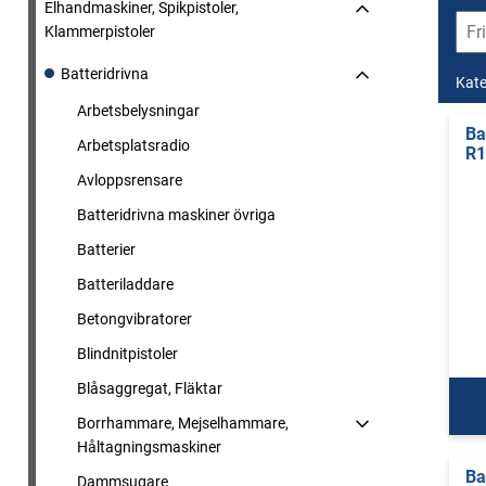
Elhandmaskiner, Spikpistoler,
Klammerpistoler
Batteridrivna
Kate
Arbetsbelysningar
Ba
Arbetsplatsradio
R1
Avloppsrensare
Batteridrivna maskiner övriga
Batterier
Batteriladdare
Betongvibratorer
Blindnitpistoler
Blåsaggregat, Fläktar
Borrhammare, Mejselhammare,
Håltagningsmaskiner
Ba
Dammsugare