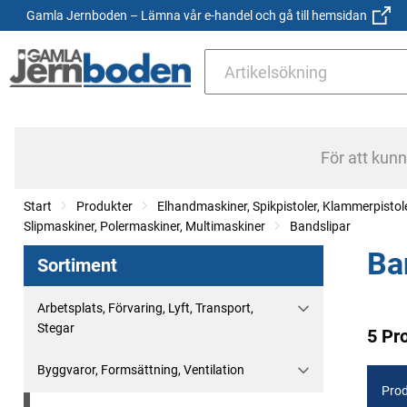
Gamla Jernboden – Lämna vår e-handel och gå till hemsidan
För att kun
Start
Produkter
Elhandmaskiner, Spikpistoler, Klammerpistol
Slipmaskiner, Polermaskiner, Multimaskiner
Bandslipar
Ba
Sortiment
Arbetsplats, Förvaring, Lyft, Transport,
Stegar
5 Pr
Byggvaror, Formsättning, Ventilation
Prod