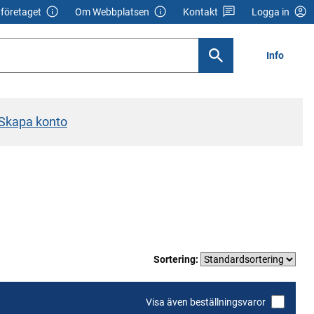
företaget
Om Webbplatsen
Kontakt
Logga in
Info
Skapa konto
Sortering:
Visa även beställningsvaror