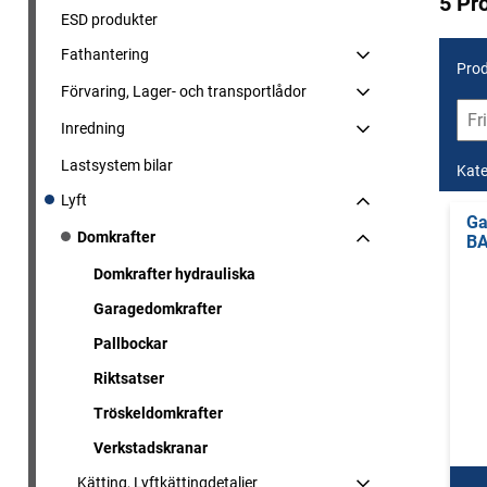
5 Pr
ESD produkter
Fathantering
Prod
Förvaring, Lager- och transportlådor
Inredning
Lastsystem bilar
Kate
Lyft
Ga
Domkrafter
B
Domkrafter hydrauliska
Garagedomkrafter
Pallbockar
Riktsatser
Tröskeldomkrafter
Verkstadskranar
Kätting, Lyftkättingdetaljer