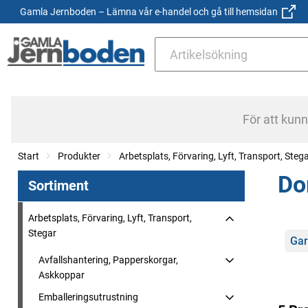
Gamla Jernboden – Lämna vår e-handel och gå till hemsidan
För att kun
Start
Produkter
Arbetsplats, Förvaring, Lyft, Transport, Steg
Do
Sortiment
Arbetsplats, Förvaring, Lyft, Transport,
Stegar
Kate
Gar
Avfallshantering, Papperskorgar,
Askkoppar
Emballeringsutrustning