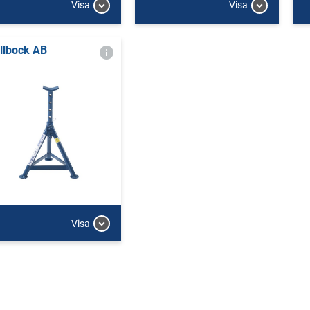
Visa
Visa
llbock AB
Visa