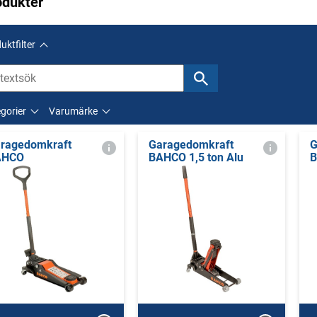
odukter
uktfilter
gorier
Varumärke
ragedomkraft
Garagedomkraft
G
AHCO
BAHCO 1,5 ton Alu
B