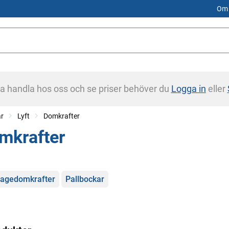
Om 
na handla hos oss och se priser behöver du
Logga in
eller
ar
Lyft
Domkrafter
mkrafter
gorier
agedomkrafter
Pallbockar