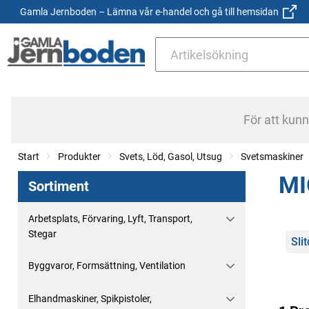
Gamla Jernboden – Lämna vår e-handel och gå till hemsidan
För att kun
Start
Produkter
Svets, Löd, Gasol, Utsug
Svetsmaskiner
MI
Sortiment
Arbetsplats, Förvaring, Lyft, Transport,
Stegar
Kate
Sli
Byggvaror, Formsättning, Ventilation
Elhandmaskiner, Spikpistoler,