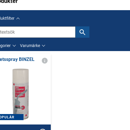
odukter
uktfilter
gorier
Varumärke
etsspray BINZEL
OPULÄR