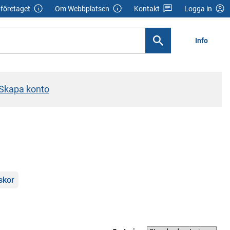
företaget
Om Webbplatsen
Kontakt
Logga in
Info
Skapa konto
skor