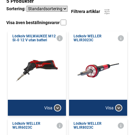
5 Produkter
Sortering:
Filtrera artiklar
Visa även beställningsvaror
Lödkolv MILWAUKEE M12
Lödkolv WELLER
SI-0 12 V utan batteri
WLIR3023C
Visa
Visa
Lödkolv WELLER
Lödkolv WELLER
WLIR6023C
WLIR8023C