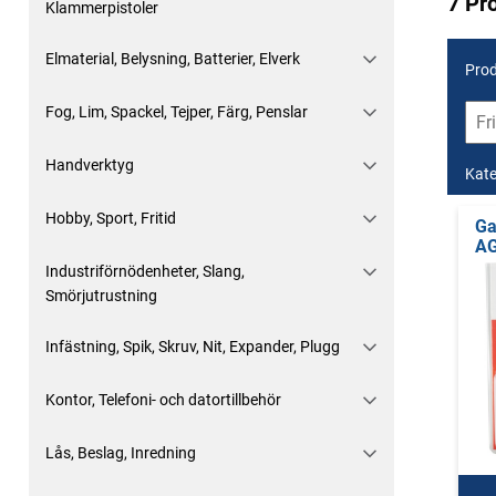
7 Pr
Klammerpistoler
Elmaterial, Belysning, Batterier, Elverk
Prod
Fog, Lim, Spackel, Tejper, Färg, Penslar
Handverktyg
Kate
Hobby, Sport, Fritid
Ga
A
Industriförnödenheter, Slang,
Smörjutrustning
Infästning, Spik, Skruv, Nit, Expander, Plugg
Kontor, Telefoni- och datortillbehör
Lås, Beslag, Inredning