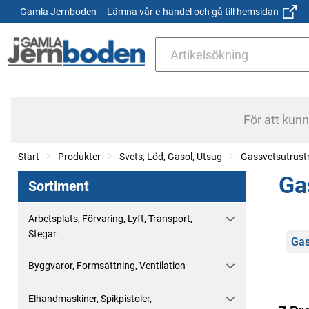
Gamla Jernboden – Lämna vår e-handel och gå till hemsidan
För att kun
Start
Produkter
Svets, Löd, Gasol, Utsug
Gassvetsutrust
Ga
Sortiment
Arbetsplats, Förvaring, Lyft, Transport,
Stegar
Kate
Gas
Byggvaror, Formsättning, Ventilation
Elhandmaskiner, Spikpistoler,