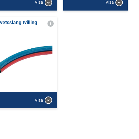
Visa
Visa
vetsslang tvilling
Visa