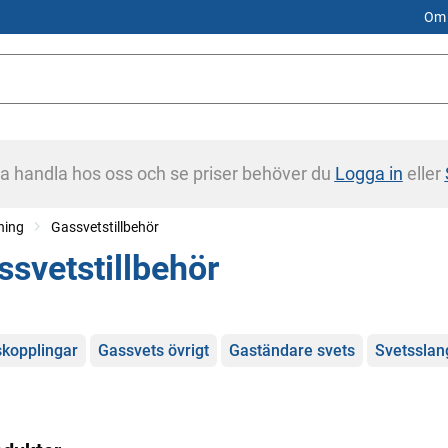
Om 
na handla hos oss och se priser behöver du
Logga in
eller
ning
Gassvetstillbehör
ssvetstillbehör
gorier
kopplingar
Gassvets övrigt
Gaständare svets
Svetsslan