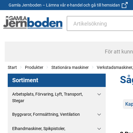
Gamla Jernboden – Lämna vår e-handel och gå till hemsidan
För att kun
Start
Produkter
Stationära maskiner
Verkstadsmaskiner,
Så
Sortiment
Arbetsplats, Förvaring, Lyft, Transport,
Stegar
Kate
Kap
Byggvaror, Formsättning, Ventilation
Elhandmaskiner, Spikpistoler,