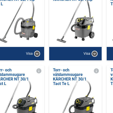
 L
T
Visa
Visa
rr- och
Torr- och
T
tdammsugare
våtdammsugare
v
RCHER NT 30/1
KÄRCHER NT 30/1
K
ct L
Tact Te L
T