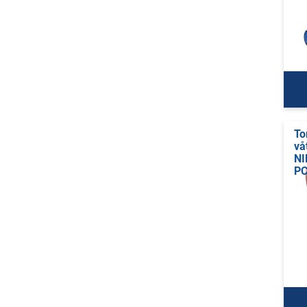
To
vå
NI
P