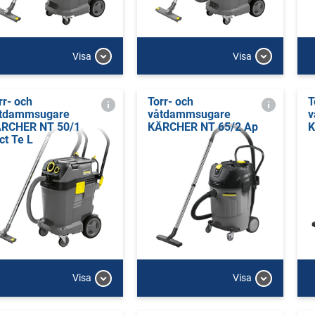
Visa
Visa
rr- och
Torr- och
T
tdammsugare
våtdammsugare
v
RCHER NT 50/1
KÄRCHER NT 65/2 Ap
K
ct Te L
Visa
Visa