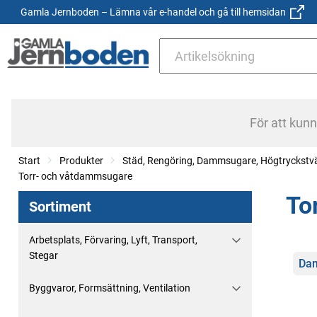
Gamla Jernboden – Lämna vår e-handel och gå till hemsidan
För att kun
Start
Produkter
Städ, Rengöring, Dammsugare, Högtryckstv
Torr- och våtdammsugare
To
Sortiment
Arbetsplats, Förvaring, Lyft, Transport,
Stegar
Kate
Dam
Byggvaror, Formsättning, Ventilation