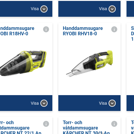
Visa
Visa
anddammsugare
Handdammsugare
S
OBI R18HV-0
RYOBI RHV18-0
D
1
Visa
Visa
rr- och
Torr- och
T
tdammsugare
våtdammsugare
v
RCHER NT 22/1 Ap
KÄRCHER NT 30/1 Ap
K