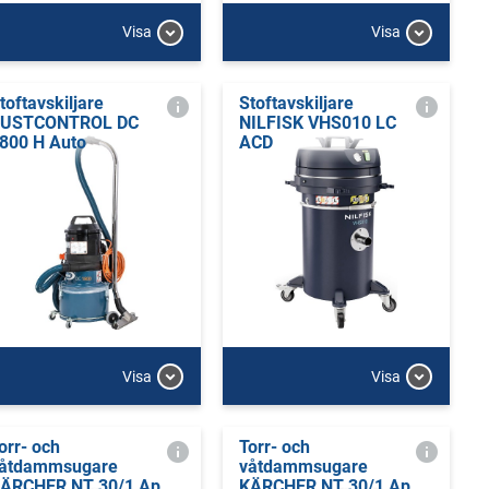
Visa
Visa
toftavskiljare
Stoftavskiljare
USTCONTROL DC
NILFISK VHS010 LC
800 H Auto
ACD
Visa
Visa
orr- och
Torr- och
åtdammsugare
våtdammsugare
ÄRCHER NT 30/1 Ap
KÄRCHER NT 30/1 Ap