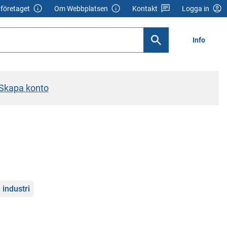
företaget
Om Webbplatsen
Kontakt
Logga in
Info
Skapa konto
industri