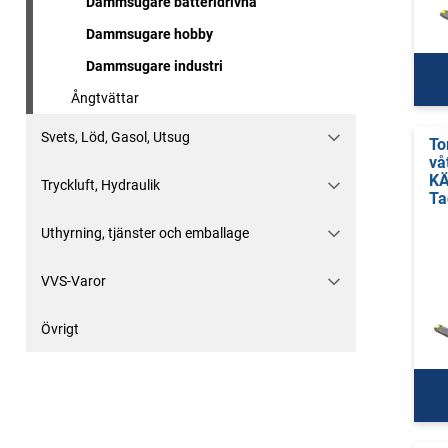
Dammsugare batteridrivna
Dammsugare hobby
Dammsugare industri
Ångtvättar
Svets, Löd, Gasol, Utsug
To
vå
KÄ
Tryckluft, Hydraulik
Ta
Uthyrning, tjänster och emballage
VVS-Varor
Övrigt