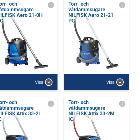
orr- och
Torr- och
åtdammsugare
våtdammsugare
ILFISK Aero 21-0H
NILFISK Aero 21-21
C
PC
Visa
Visa
orr- och
Torr- och
åtdammsugare
våtdammsugare
ILFISK Attix 33-2L
NILFISK Attix 33-2M
C
IC