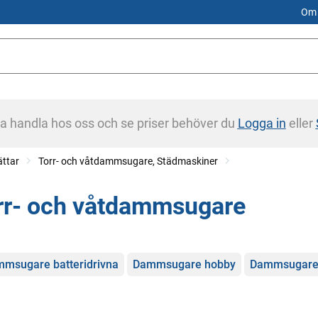
Om 
na handla hos oss och se priser behöver du
Logga in
eller
ättar
Torr- och våtdammsugare, Städmaskiner
rr- och våtdammsugare
gorier
msugare batteridrivna
Dammsugare hobby
Dammsugare 