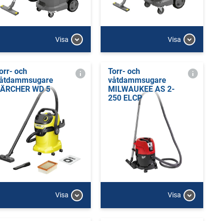
Visa
Visa
orr- och
Torr- och
åtdammsugare
våtdammsugare
ÄRCHER WD 5
MILWAUKEE AS 2-
250 ELCP
Visa
Visa