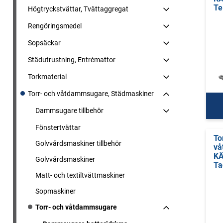
Te
Högtryckstvättar, Tvättaggregat
Rengöringsmedel
Sopsäckar
Städutrustning, Entrémattor
Torkmaterial
Torr- och våtdammsugare, Städmaskiner
Dammsugare tillbehör
Fönstertvättar
To
Golvvårdsmaskiner tillbehör
vå
KÄ
Golvvårdsmaskiner
Ta
Matt- och textiltvättmaskiner
Sopmaskiner
Torr- och våtdammsugare