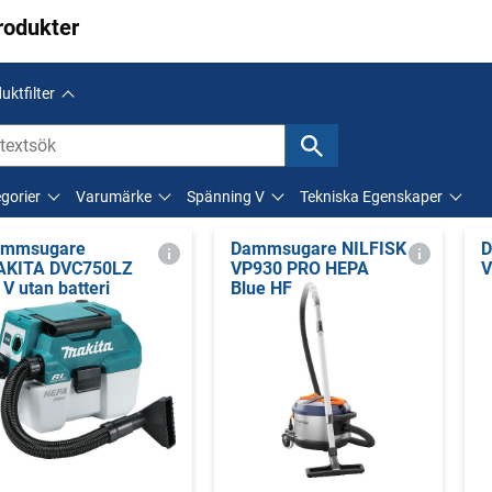
rodukter
uktfilter
gorier
Varumärke
Spänning V
Tekniska Egenskaper
ammsugare
Dammsugare NILFISK
D
KITA DVC750LZ
VP930 PRO HEPA
V
 V utan batteri
Blue HF