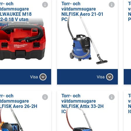
rr- och
Torr- och
T
tdammsugare
våtdammsugare
v
ILWAUKEE M18
NILFISK Aero 21-01
N
2-0 18 V utan
PC
P
tteri
Visa
Visa
rr- och
Torr- och
T
tdammsugare
våtdammsugare
v
LFISK Aero 26-2H
NILFISK Attix 33-2H
N
C
IC
I