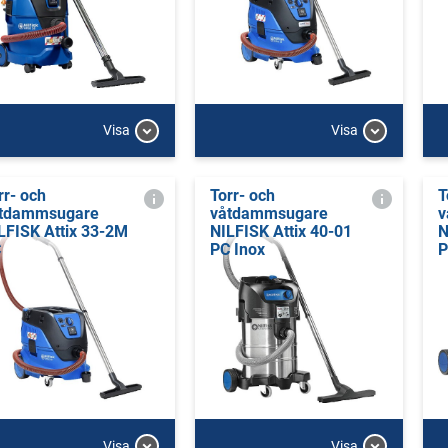
Visa
Visa
rr- och
Torr- och
T
tdammsugare
våtdammsugare
v
LFISK Attix 33-2M
NILFISK Attix 40-01
N
C
PC Inox
P
Visa
Visa