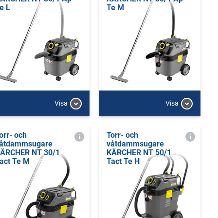
e L
Te M
Visa
Visa
orr- och
Torr- och
åtdammsugare
våtdammsugare
ÄRCHER NT 30/1
KÄRCHER NT 50/1
act Te M
Tact Te H