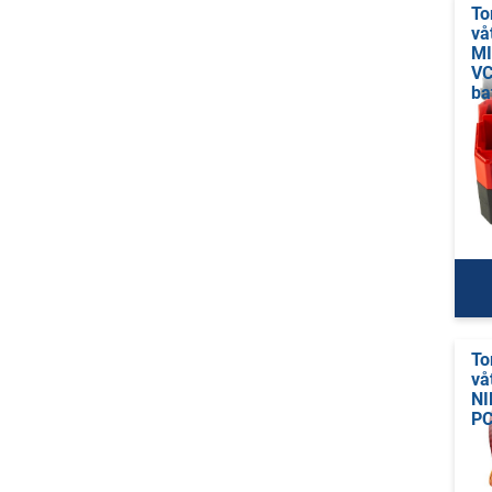
To
vå
M
VC
ba
To
vå
NI
P