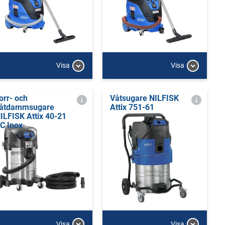
Visa
Visa
orr- och
Våtsugare NILFISK
åtdammsugare
Attix 751-61
ILFISK Attix 40-21
C Inox
Visa
Visa