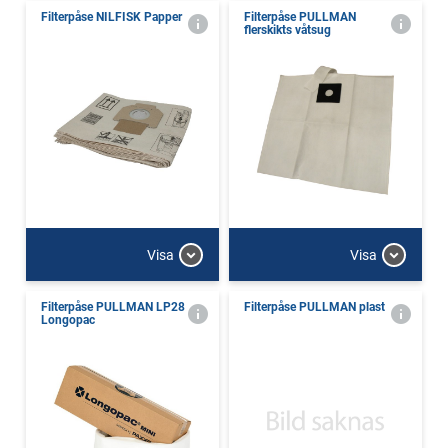
Filterpåse NILFISK Papper
Filterpåse PULLMAN
flerskikts våtsug
Visa
Visa
Filterpåse PULLMAN LP28
Filterpåse PULLMAN plast
Longopac