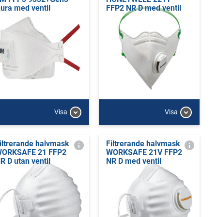
ura med ventil
FFP2 NR D med ventil
Visa
Visa
iltrerande halvmask
Filtrerande halvmask
ORKSAFE 21 FFP2
WORKSAFE 21V FFP2
R D utan ventil
NR D med ventil