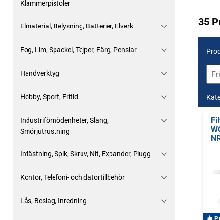
Klammerpistoler
35 P
Elmaterial, Belysning, Batterier, Elverk
Fog, Lim, Spackel, Tejper, Färg, Penslar
Prod
Handverktyg
Hobby, Sport, Fritid
Kate
Fi
Industriförnödenheter, Slang,
WO
Smörjutrustning
NR
Infästning, Spik, Skruv, Nit, Expander, Plugg
Kontor, Telefoni- och datortillbehör
Lås, Beslag, Inredning
P