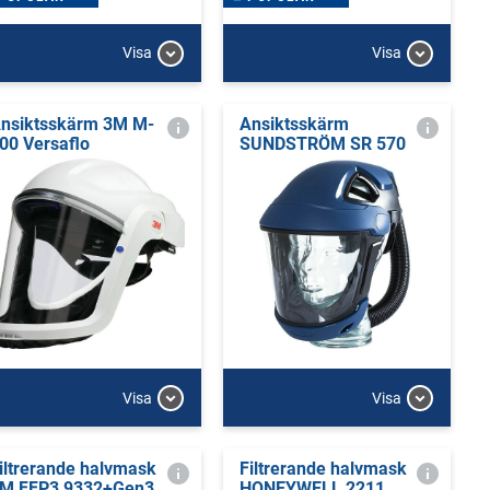
Visa
Visa
nsiktsskärm 3M M-
Ansiktsskärm
00 Versaflo
SUNDSTRÖM SR 570
Visa
Visa
iltrerande halvmask
Filtrerande halvmask
M FFP3 9332+Gen3
HONEYWELL 2211