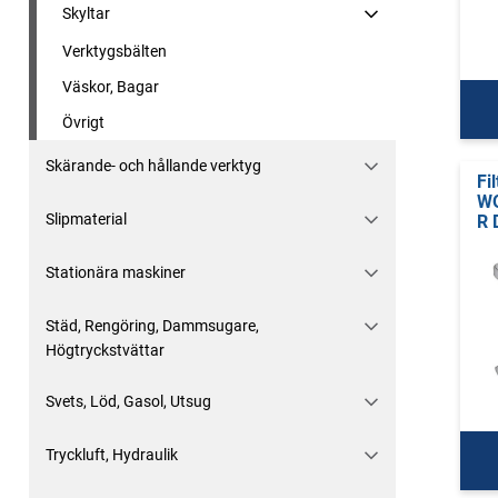
Skyltar
Verktygsbälten
Väskor, Bagar
Övrigt
Skärande- och hållande verktyg
Fi
WO
Slipmaterial
R 
Stationära maskiner
Städ, Rengöring, Dammsugare,
Högtryckstvättar
Svets, Löd, Gasol, Utsug
Tryckluft, Hydraulik