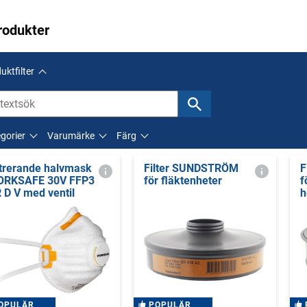
rodukter
uktfilter
gorier
Varumärke
Färg
ltrerande halvmask
Filter SUNDSTRÖM
F
RKSAFE 30V FFP3
för fläktenheter
f
 D V med ventil
h
OPULÄR
POPULÄR