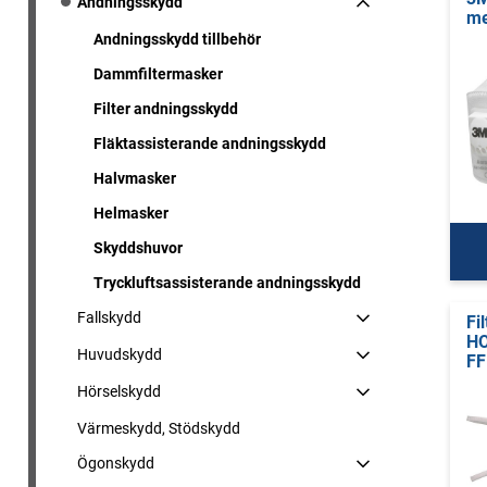
Andningsskydd
me
Andningsskydd tillbehör
Dammfiltermasker
Filter andningsskydd
Fläktassisterande andningsskydd
Halvmasker
Helmasker
Skyddshuvor
Tryckluftsassisterande andningsskydd
Fallskydd
Fi
H
Huvudskydd
FF
Hörselskydd
Värmeskydd, Stödskydd
Ögonskydd