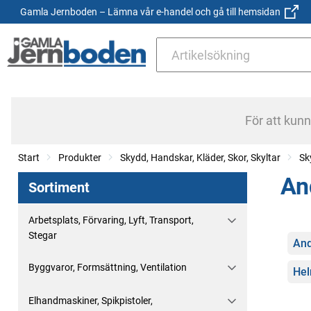
Gamla Jernboden – Lämna vår e-handel och gå till hemsidan
För att kun
Start
Produkter
Skydd, Handskar, Kläder, Skor, Skyltar
Sk
An
Sortiment
Arbetsplats, Förvaring, Lyft, Transport,
Stegar
Kate
And
Byggvaror, Formsättning, Ventilation
Hel
Elhandmaskiner, Spikpistoler,