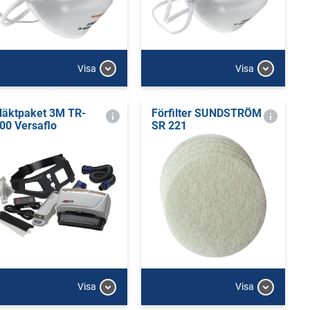
Visa
Visa
läktpaket 3M TR-
Förfilter SUNDSTRÖM
00 Versaflo
SR 221
Visa
Visa