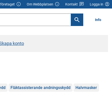
företaget
Om Webbplatsen
Kontakt
Logga in
Info
Skapa konto
ydd
Fläktassisterande andningsskydd
Halvmasker