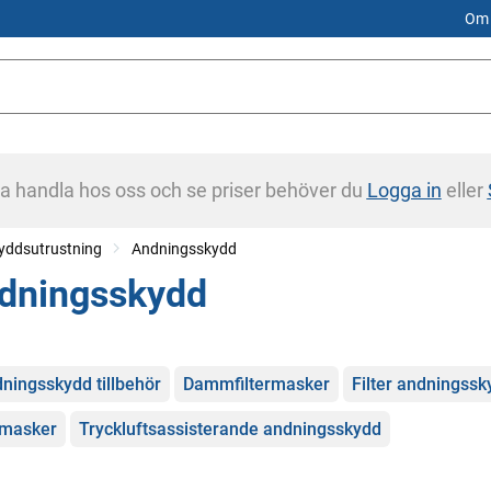
Om 
na handla hos oss och se priser behöver du
Logga in
eller
yddsutrustning
Andningsskydd
dningsskydd
gorier
ningsskydd tillbehör
Dammfiltermasker
Filter andningssk
masker
Tryckluftsassisterande andningsskydd