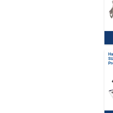
Ha
SU
Pr