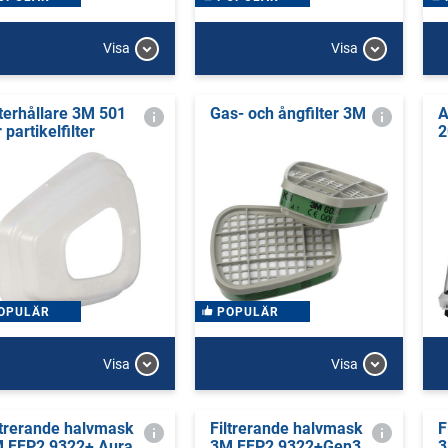
Visa
Visa
lterhållare 3M 501
Gas- och ångfilter 3M
A
 partikelfilter
2
OPULÄR
POPULÄR
Visa
Visa
ltrerande halvmask
Filtrerande halvmask
F
 FFP2 9322+ Aura
3M FFP2 9322+Gen3
3