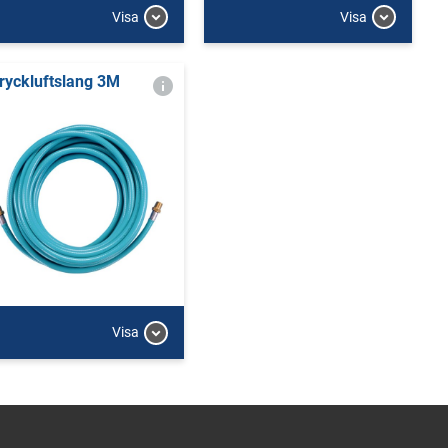
Visa
Visa
ryckluftslang 3M
Visa