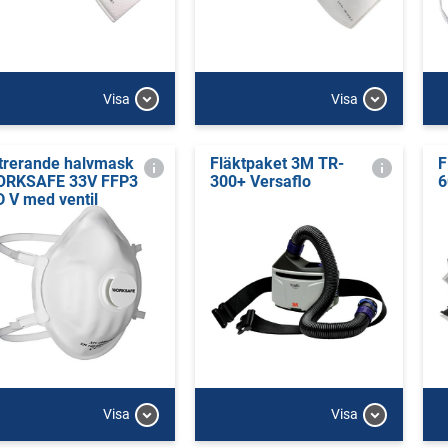
Visa
Visa
ltrerande halvmask
Fläktpaket 3M TR-
F
RKSAFE 33V FFP3
300+ Versaflo
6
D V med ventil
Visa
Visa