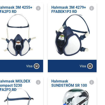
alvmask 3M 4255+
Halvmask 3M 4279+
FA2P3 RD
FFABEK1P3 RD
Visa
Visa
alvmask MOLDEX
Halvmask
ompact 5230
SUNDSTRÖM SR 100
FA2P3 RD