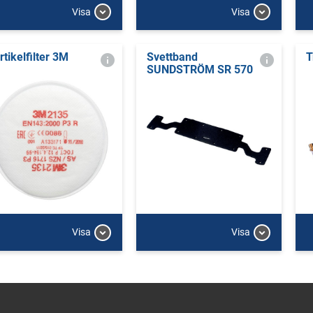
Visa
Visa
rtikelfilter 3M
Svettband
T
SUNDSTRÖM SR 570
Visa
Visa