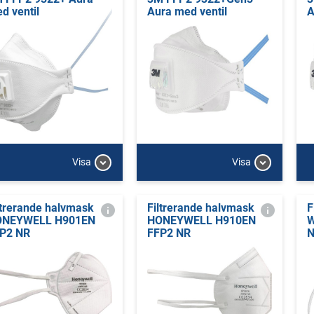
d ventil
Aura med ventil
A
Visa
Visa
ltrerande halvmask
Filtrerande halvmask
F
ONEYWELL H901EN
HONEYWELL H910EN
W
P2 NR
FFP2 NR
N