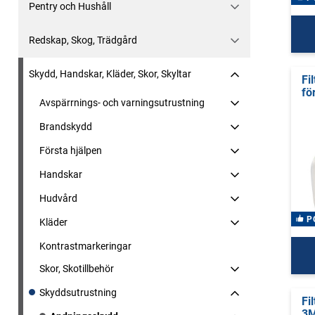
Pentry och Hushåll
Redskap, Skog, Trädgård
Skydd, Handskar, Kläder, Skor, Skyltar
Fi
för
Avspärrnings- och varningsutrustning
Brandskydd
Första hjälpen
Handskar
Hudvård
P
Kläder
Kontrastmarkeringar
Skor, Skotillbehör
Skyddsutrustning
Fi
3M