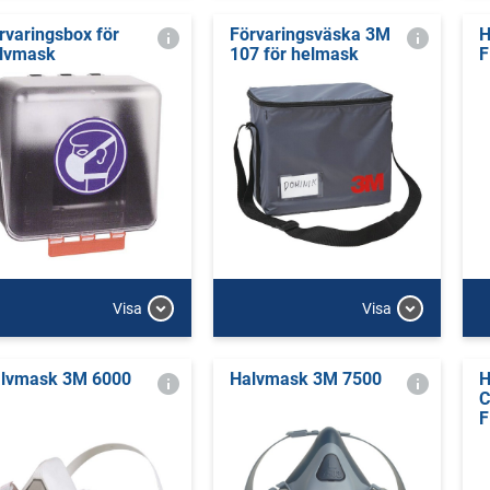
rvaringsbox för
Förvaringsväska 3M
H
lvmask
107 för helmask
F
Visa
Visa
lvmask 3M 6000
Halvmask 3M 7500
H
C
F