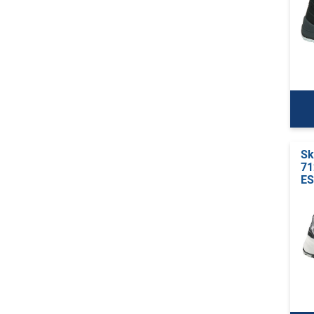
Sk
71
E