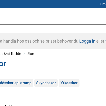
Om 
na handla hos oss och se priser behöver du
Logga in
eller
or, Skotillbehör
Skor
or
gorier
ddsskor spiktramp
Skyddsskor
Yrkesskor