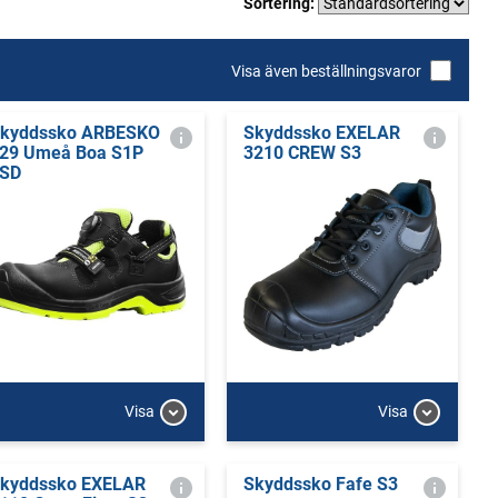
Sortering:
Visa även beställningsvaror
kyddssko ARBESKO
Skyddssko EXELAR
29 Umeå Boa S1P
3210 CREW S3
SD
Visa
Visa
kyddssko EXELAR
Skyddssko Fafe S3