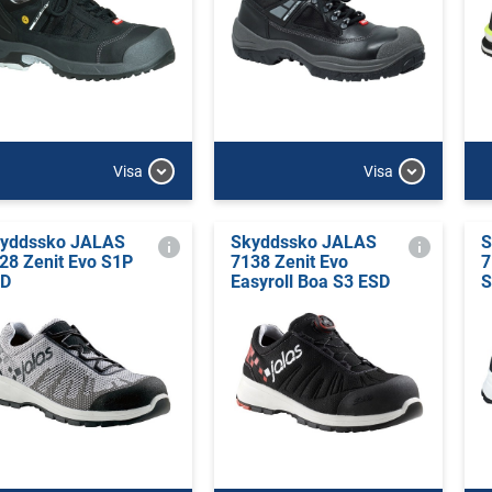
Visa
Visa
yddssko JALAS
Skyddssko JALAS
S
28 Zenit Evo S1P
7138 Zenit Evo
7
SD
Easyroll Boa S3 ESD
S