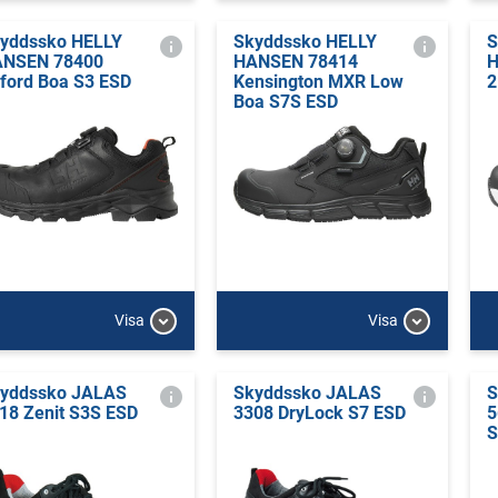
yddssko HELLY
Skyddssko HELLY
S
NSEN 78400
HANSEN 78414
H
ford Boa S3 ESD
Kensington MXR Low
2
Boa S7S ESD
Visa
Visa
yddssko JALAS
Skyddssko JALAS
S
18 Zenit S3S ESD
3308 DryLock S7 ESD
5
S