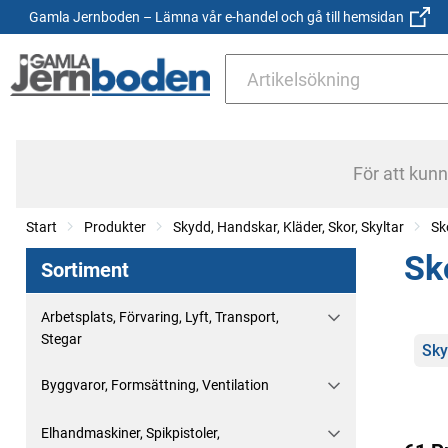
Gamla Jernboden – Lämna vår e-handel och gå till hemsidan
För att kun
Start
Produkter
Skydd, Handskar, Kläder, Skor, Skyltar
Sk
Sk
Sortiment
Arbetsplats, Förvaring, Lyft, Transport,
Stegar
Kate
Sky
Byggvaror, Formsättning, Ventilation
Elhandmaskiner, Spikpistoler,