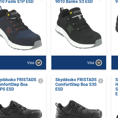
10 Faste S1P ESD
9010 Banke S3 ESD
9
Visa
Visa
yddssko FRISTADS
Skyddssko FRISTADS
S
mfortStep Boa
ComfortStep Boa S3S
H
PS ESD
ESD
S
E