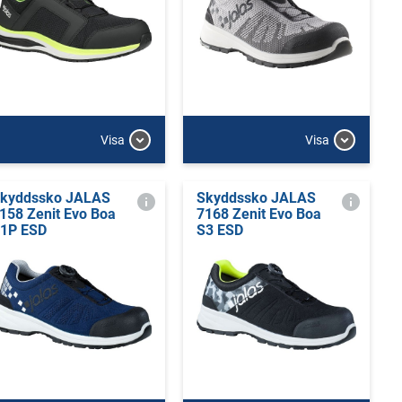
Visa
Visa
kyddssko JALAS
Skyddssko JALAS
158 Zenit Evo Boa
7168 Zenit Evo Boa
1P ESD
S3 ESD