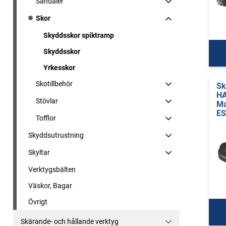
Sandaler
Skor
Skyddsskor spiktramp
Skyddsskor
Yrkesskor
Skotillbehör
Sk
HA
Stövlar
Ma
E
Tofflor
Skyddsutrustning
Skyltar
Verktygsbälten
Väskor, Bagar
Övrigt
Skärande- och hållande verktyg