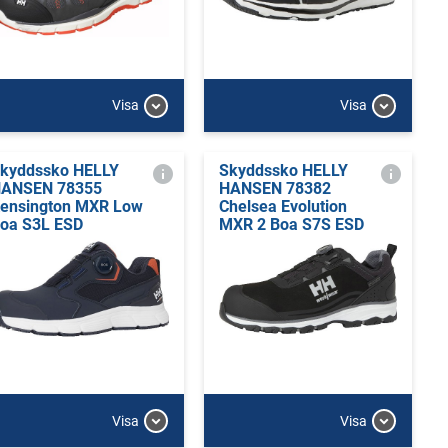
Visa
Visa
kyddssko HELLY
Skyddssko HELLY
ANSEN 78355
HANSEN 78382
ensington MXR Low
Chelsea Evolution
oa S3L ESD
MXR 2 Boa S7S ESD
Visa
Visa