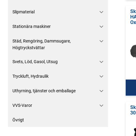
Sk
Slipmaterial
HA
Ox
Stationära maskiner
Städ, Rengöring, Dammsugare,
Högtryckstvättar
Svets, Löd, Gasol, Utsug
Tryckluft, Hydraulik
Uthyrning, tjänster och emballage
VVS-Varor
Sk
30
Övrigt