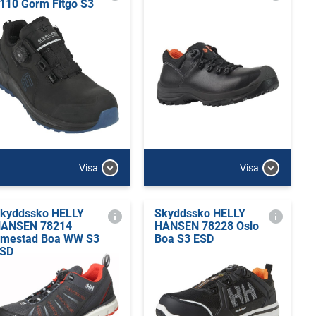
110 Gorm Fitgo S3
Visa
Visa
kyddssko HELLY
Skyddssko HELLY
ANSEN 78214
HANSEN 78228 Oslo
mestad Boa WW S3
Boa S3 ESD
SD