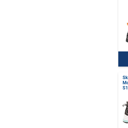
Sk
Mo
S1