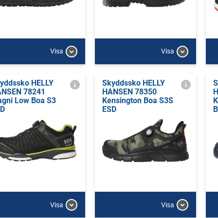
Visa
Visa
yddssko HELLY
Skyddssko HELLY
S
NSEN 78241
HANSEN 78350
H
gni Low Boa S3
Kensington Boa S3S
K
SD
ESD
B
Visa
Visa