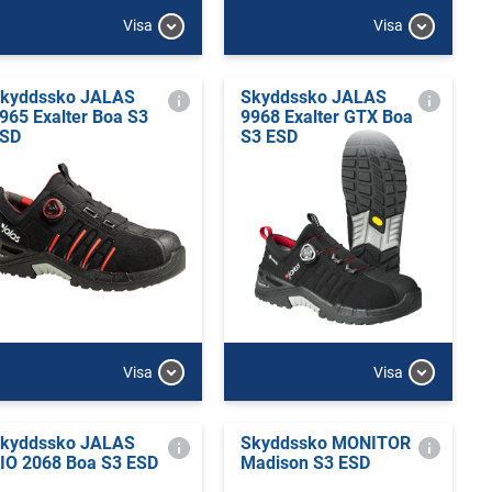
Visa
Visa
kyddssko JALAS
Skyddssko JALAS
965 Exalter Boa S3
9968 Exalter GTX Boa
SD
S3 ESD
Visa
Visa
kyddssko JALAS
Skyddssko MONITOR
IO 2068 Boa S3 ESD
Madison S3 ESD