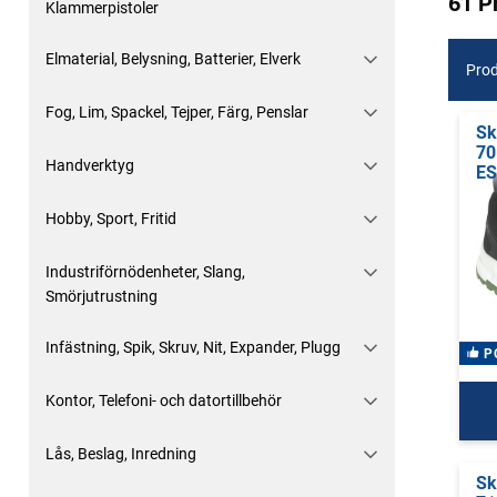
61 P
Klammerpistoler
Elmaterial, Belysning, Batterier, Elverk
Prod
Fog, Lim, Spackel, Tejper, Färg, Penslar
Sk
70
Handverktyg
E
Hobby, Sport, Fritid
Industriförnödenheter, Slang,
Smörjutrustning
Infästning, Spik, Skruv, Nit, Expander, Plugg
P
Kontor, Telefoni- och datortillbehör
Lås, Beslag, Inredning
Sk