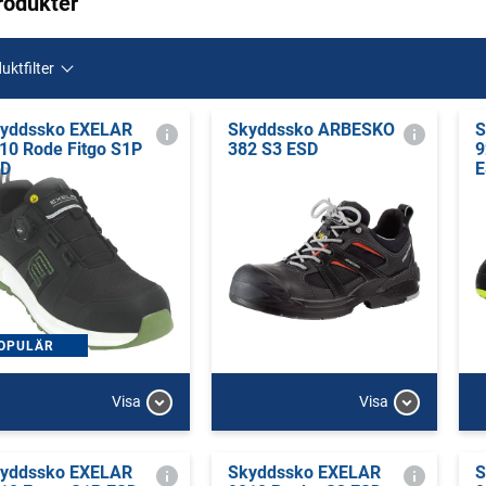
rodukter
uktfilter
yddssko EXELAR
Skyddssko ARBESKO
S
10 Rode Fitgo S1P
382 S3 ESD
9
SD
E
OPULÄR
Visa
Visa
yddssko EXELAR
Skyddssko EXELAR
S