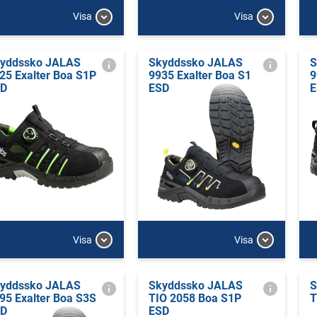
Visa
Visa
yddssko JALAS
Skyddssko JALAS
S
25 Exalter Boa S1P
9935 Exalter Boa S1
9
SD
ESD
E
Visa
Visa
yddssko JALAS
Skyddssko JALAS
S
95 Exalter Boa S3S
TIO 2058 Boa S1P
T
SD
ESD