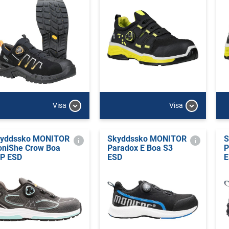
Visa
Visa
yddssko MONITOR
Skyddssko MONITOR
S
niShe Crow Boa
Paradox E Boa S3
P
P ESD
ESD
E