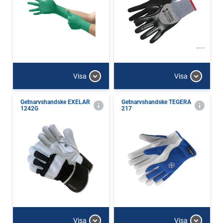
Visa
Visa
Getnarvshandske EXELAR
Getnarvshandske TEGERA
1242G
217
Visa
Visa