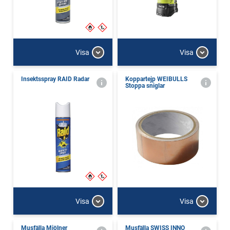
Visa
Visa
Insektsspray RAID Radar
Koppartejp WEIBULLS
Stoppa sniglar
Visa
Visa
Musfälla Mjölner
Musfälla SWISS INNO