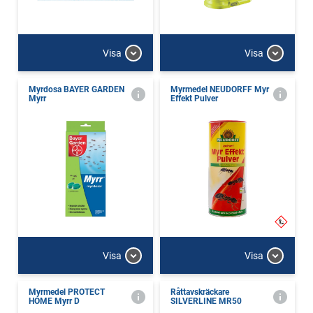
Visa
Visa
Myrdosa BAYER GARDEN
Myrmedel NEUDORFF Myr
Myrr
Effekt Pulver
Visa
Visa
Myrmedel PROTECT
Råttavskräckare
HOME Myrr D
SILVERLINE MR50