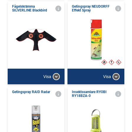
Fågelskrämma
Getingspray NEUDORFF
SILVERLINE Blackbird
Effekt Spray
Visa
Visa
Getingspray RAID Radar
Insektssamlare RYOBI
RY18BZA-0