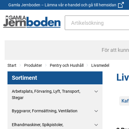
Gamla Jernboden – Lämna vår e-handel och gå till hemsidan
För att kun
Start
Produkter
Pentry och Hushåll
Livsmedel
Li
Sortiment
Arbetsplats, Förvaring, Lyft, Transport,
Stegar
Kate
Kaf
Byggvaror, Formsättning, Ventilation
Elhandmaskiner, Spikpistoler,