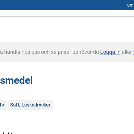
Om 
na handla hos oss och se priser behöver du
Logga in
eller
vsmedel
gorier
fe
Saft, Läskedrycker