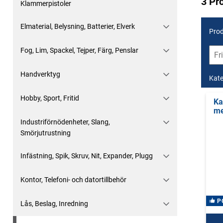
3 Pr
Klammerpistoler
Elmaterial, Belysning, Batterier, Elverk
Prod
Fog, Lim, Spackel, Tejper, Färg, Penslar
Handverktyg
Kate
Hobby, Sport, Fritid
Ka
me
Industriförnödenheter, Slang,
Smörjutrustning
Infästning, Spik, Skruv, Nit, Expander, Plugg
Kontor, Telefoni- och datortillbehör
P
Lås, Beslag, Inredning