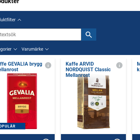
odukter
uktfilter
gorier
Varumärke
ffe GEVALIA brygg
Kaffe ARVID
M
llanrost
NORDQUIST Classic
k
Mellanrost
OPULÄR