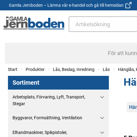
Gamla Jernboden – Lämna vår e-handel och gå till hemsidan
För att kun
Start
Produkter
Lås, Beslag, Inredning
Lås
Hänglås, 
Hä
Sortiment
Arbetsplats, Förvaring, Lyft, Transport,
Stegar
Kate
Hän
Byggvaror, Formsättning, Ventilation
Elhandmaskiner, Spikpistoler,