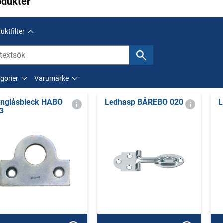
odukter
uktfilter
gorier
Varumärke
nglåsbleck HABO
Ledhasp BÅREBO 020
L
3