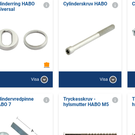
linderring HABO
Cylinderskruv HABO
C
iversal
Visa
Visa
lindervredpinne
Tryckesskruv -
T
BO 7
hylsmutter HABO M5
h