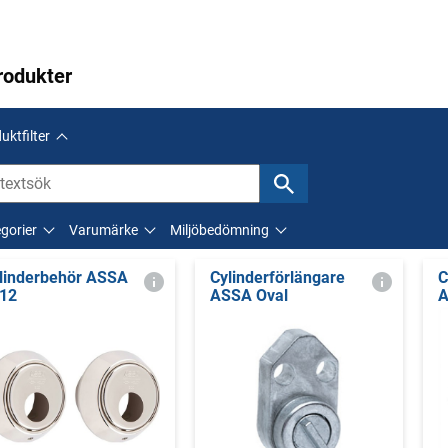
rodukter
uktfilter
gorier
Varumärke
Miljöbedömning
linderbehör ASSA
Cylinderförlängare
C
12
ASSA Oval
A