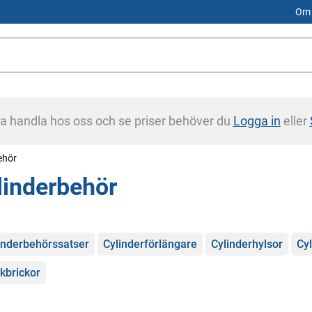
Om 
na handla hos oss och se priser behöver du
Logga in
eller
ehör
linderbehör
gorier
inderbehörssatser
Cylinderförlängare
Cylinderhylsor
Cyl
kbrickor