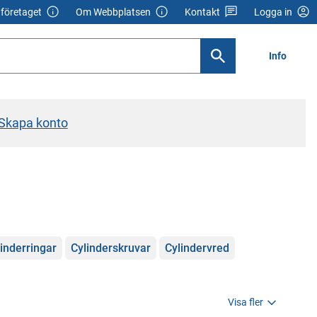
företaget
Om Webbplatsen
Kontakt
Logga in
Info
Skapa konto
inderringar
Cylinderskruvar
Cylindervred
Visa fler