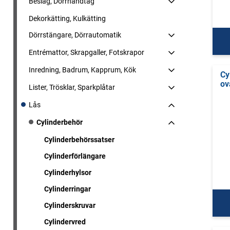
Beslag, Dörrhandtag
Dekorkätting, Kulkätting
Dörrstängare, Dörrautomatik
Entrémattor, Skrapgaller, Fotskrapor
Inredning, Badrum, Kapprum, Kök
Cy
ov
Lister, Trösklar, Sparkplåtar
Lås
Cylinderbehör
Cylinderbehörssatser
Cylinderförlängare
Cylinderhylsor
Cylinderringar
Cylinderskruvar
Cylindervred