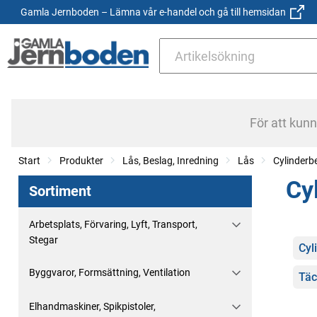
Gamla Jernboden – Lämna vår e-handel och gå till hemsidan
För att kun
Start
Produkter
Lås, Beslag, Inredning
Lås
Cylinderb
Cy
Sortiment
Arbetsplats, Förvaring, Lyft, Transport,
Stegar
Kate
Cyl
Byggvaror, Formsättning, Ventilation
Täc
Elhandmaskiner, Spikpistoler,