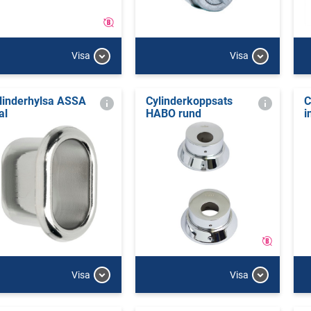
Visa
Visa
linderhylsa ASSA
Cylinderkoppsats
C
al
HABO rund
i
Visa
Visa