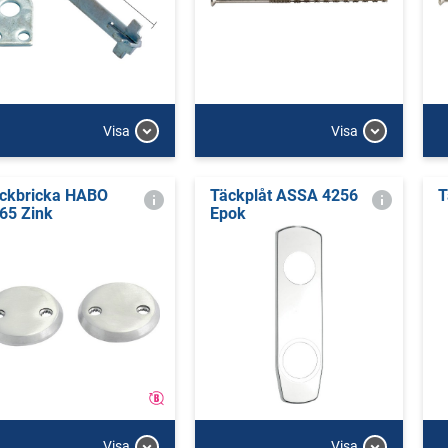
Visa
Visa
ckbricka HABO
Täckplåt ASSA 4256
T
65 Zink
Epok
Visa
Visa