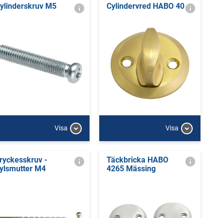
ylinderskruv M5
Cylindervred HABO 40
Visa
Visa
ryckesskruv -
Täckbricka HABO
ylsmutter M4
4265 Mässing