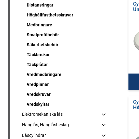
Cy
Distansringar
Un
Höghållfasthetsskruvar
Medbringare
Smalprofilbehör
Säkerhetsbehör
Täckbrickor
Täckplåtar
Vredmedbringare
Vredpinnar
Vredskruvar
Cy
Vredskyltar
HA
Elektromekaniska lås
Hänglås, Hänglåsbeslag
Låscylindrar