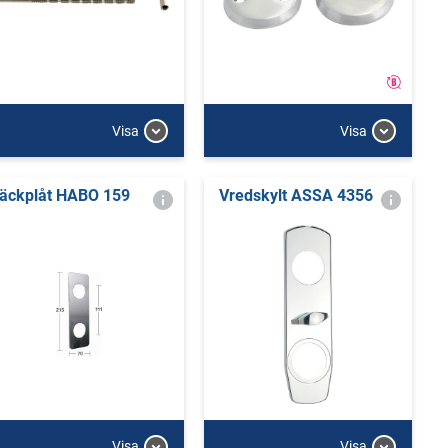
Visa
Visa
äckplåt HABO 159
Vredskylt ASSA 4356
Visa
Visa