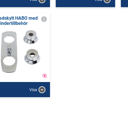
edskylt HABO med
lindertillbehör
Visa