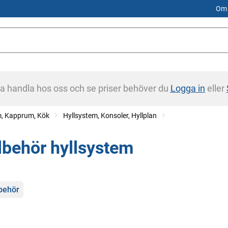
Om 
na handla hos oss och se priser behöver du
Logga in
eller
m, Kapprum, Kök
Hyllsystem, Konsoler, Hyllplan
llbehör hyllsystem
gorier
lbehör