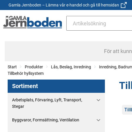
Gamla Jernboden – Lämna vår e-handel och gå till hemsidan
För att kun
Start
Produkter
Lås, Beslag, Inredning
Inredning, Badru
Tillbehör hyllsystem
Ti
Sortiment
Arbetsplats, Förvaring, Lyft, Transport,
Stegar
Kate
Til
Byggvaror, Formsättning, Ventilation