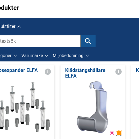
odukter
uktfilter
gorier
Varumärke
Miljöbedömning
psexpander ELFA
Klädstångshållare
K
ELFA