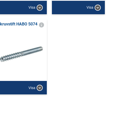
Visa
Visa
kruvstift HABO 5074
Visa