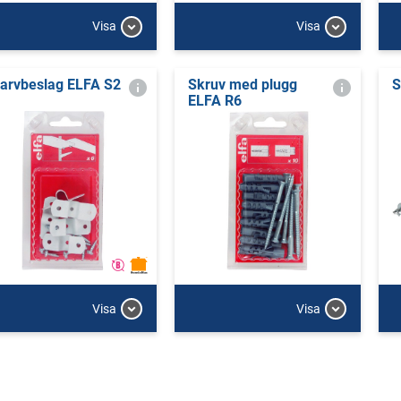
Visa
Visa
arvbeslag ELFA S2
Skruv med plugg
S
ELFA R6
Visa
Visa