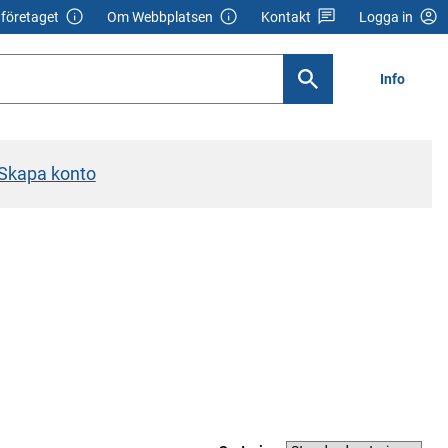
företaget
Om Webbplatsen
Kontakt
Logga in
Info
Skapa konto