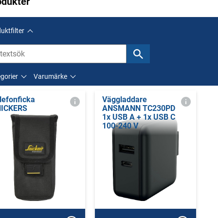
odukter
uktfilter
gorier
Varumärke
lefonficka
Väggladdare
ICKERS
ANSMANN TC230PD
1x USB A + 1x USB C
100-240 V