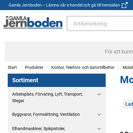
Gamla Jernboden – Lämna vår e-handel och gå till hemsidan
För att kun
Start
Produkter
Kontor, Telefoni- och datortillbehör
Mobil
Mo
Sortiment
Arbetsplats, Förvaring, Lyft, Transport,
Stegar
Kate
Lad
Byggvaror, Formsättning, Ventilation
Elhandmaskiner, Spikpistoler,