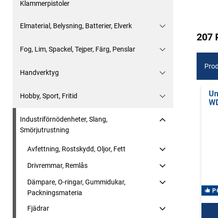
Klammerpistoler
Elmaterial, Belysning, Batterier, Elverk
207 
Fog, Lim, Spackel, Tejper, Färg, Penslar
Prod
Handverktyg
Un
Hobby, Sport, Fritid
W
Industriförnödenheter, Slang,
Smörjutrustning
Avfettning, Rostskydd, Oljor, Fett
Drivremmar, Remlås
Dämpare, O-ringar, Gummidukar,
P
Packningsmateria
Fjädrar