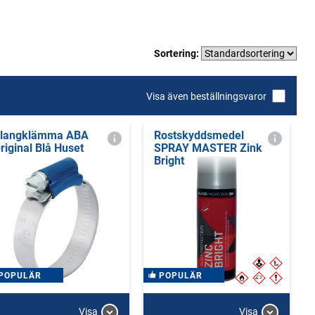
Sortering:
Visa även beställningsvaror
langklämma ABA
Rostskyddsmedel
riginal Blå Huset
SPRAY MASTER Zink
Bright
POPULÄR
POPULÄR
Visa
Visa