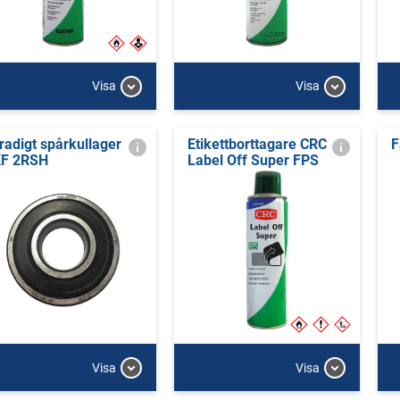
Visa
Visa
radigt spårkullager
Etikettborttagare CRC
F
F 2RSH
Label Off Super FPS
Visa
Visa