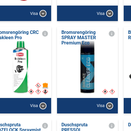
Visa
Visa
omsrengöring CRC
Bromsrengöring
B
akleen Pro
SPRAY MASTER
R
Premium Eco
Visa
Visa
schspruta
Duschspruta
D
ZELOCK Spraymist
PRESSOL