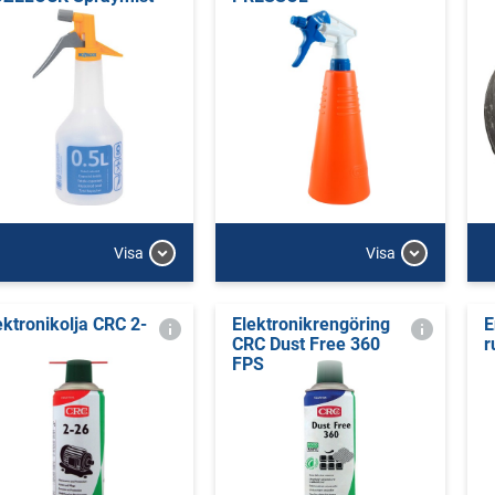
Visa
Visa
ektronikolja CRC 2-
Elektronikrengöring
E
CRC Dust Free 360
r
FPS