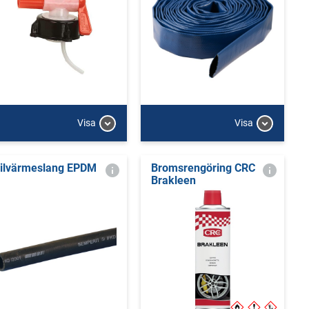
Visa
Visa
ilvärmeslang EPDM
Bromsrengöring CRC
Brakleen