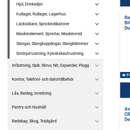
Hjul, Drivkedjor
Kullager, Rullager, Lagerhus
Re
BI
Läcksökare, Sprickindikatorer
Du
Maskinelement, Sprintar, Maskinvred
Slangar, Slangkopplingar, Slangklämmor
Smörjutrustning, Kylvätskeutrustning
Infästning, Spik, Skruv, Nit, Expander, Plugg
P
Kontor, Telefoni- och datortillbehör
Lås, Beslag, Inredning
Pentry och Hushåll
Av
CR
De
Redskap, Skog, Trädgård