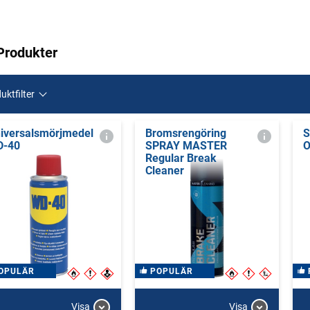
Produkter
uktfilter
iversalsmörjmedel
Bromsrengöring
S
D-40
SPRAY MASTER
O
Regular Break
Cleaner
OPULÄR
POPULÄR
Visa
Visa