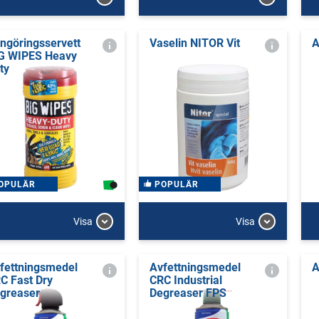
ngöringsservett
Vaselin NITOR Vit
A
G WIPES Heavy
ty
OPULÄR
POPULÄR
Visa
Visa
fettningsmedel
Avfettningsmedel
A
C Fast Dry
CRC Industrial
greaser
Degreaser FPS