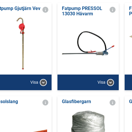
tpump Gjutjärn Vev
Fatpump PRESSOL
F
13030 Hävarm
P
Visa
Visa
solslang
Glasfibergarn
G