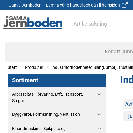
Gamla Jernboden – Lämna vår e-handel och gå till hemsidan
För att kun
Start
Produkter
Industriförnödenheter, Slang, Smörjutrustni
In
Sortiment
Arbetsplats, Förvaring, Lyft, Transport,
Stegar
Kate
Avf
Byggvaror, Formsättning, Ventilation
Hju
Elhandmaskiner, Spikpistoler,