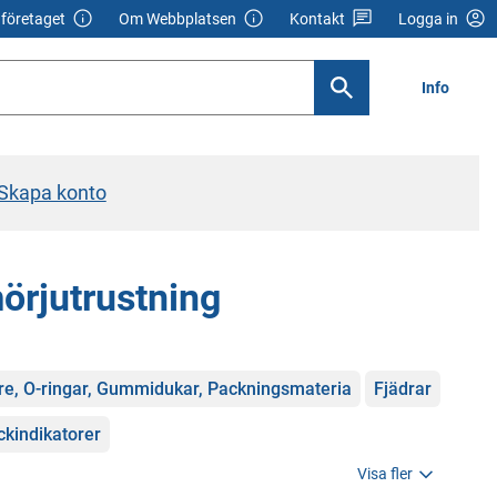
företaget
Om Webbplatsen
Kontakt
Logga in
Info
Skapa konto
örjutrustning
e, O-ringar, Gummidukar, Packningsmateria
Fjädrar
ckindikatorer
Visa fler