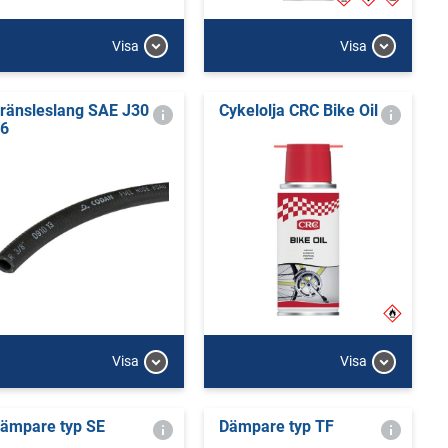
Visa
Visa
ränsleslang SAE J30
Cykelolja CRC Bike Oil
6
Visa
Visa
ämpare typ SE
Dämpare typ TF