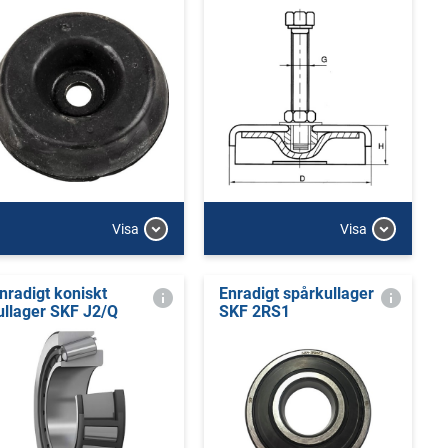
Visa
Visa
nradigt koniskt
Enradigt spårkullager
ullager SKF J2/Q
SKF 2RS1