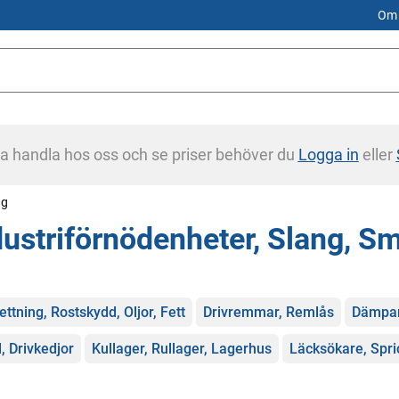
Om 
na handla hos oss och se priser behöver du
Logga in
eller
ng
dustriförnödenheter, Slang, Sm
gorier
ettning, Rostskydd, Oljor, Fett
Drivremmar, Remlås
Dämpar
l, Drivkedjor
Kullager, Rullager, Lagerhus
Läcksökare, Spri