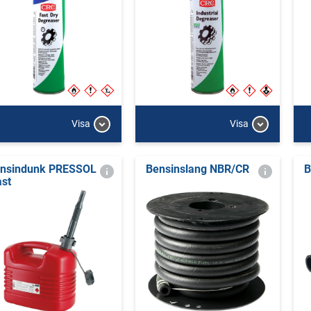
Visa
Visa
nsindunk PRESSOL
Bensinslang NBR/CR
B
ast