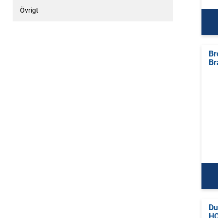
Övrigt
Br
Br
Du
HO