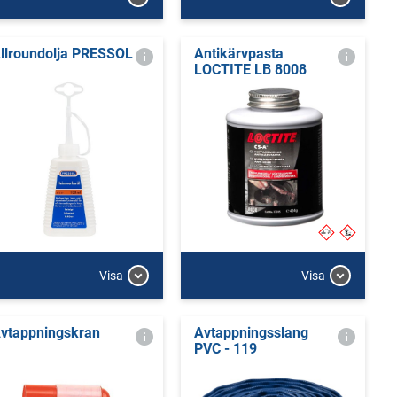
llroundolja PRESSOL
Antikärvpasta
LOCTITE LB 8008
Visa
Visa
vtappningskran
Avtappningsslang
PVC - 119