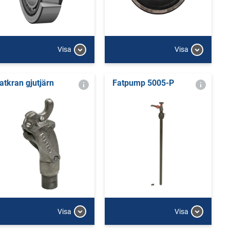
Visa
Visa
atkran gjutjärn
Fatpump 5005-P
Visa
Visa