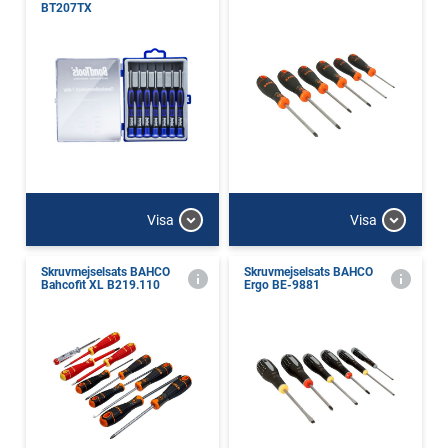
BT207TX
Visa
Visa
Skruvmejselsats BAHCO
Skruvmejselsats BAHCO
Bahcofit XL B219.110
Ergo BE-9881