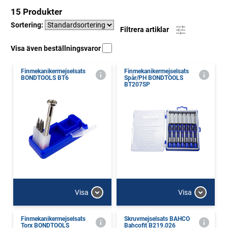
15 Produkter
Sortering:
Filtrera artiklar
Visa även beställningsvaror
Finmekanikermejselsats
Finmekanikermejselsats
BONDTOOLS BT6
Spår/PH BONDTOOLS
BT207SP
Visa
Visa
Finmekanikermejselsats
Skruvmejselsats BAHCO
Torx BONDTOOLS
Bahcofit B219.026